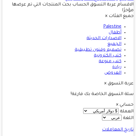
قسام
عربة التسوق
الحساب
بحث
المنتجات التي تم عرضها
رًا
ع الفئات
×
Palestine
أطفال
الاصدارات الحديثة
الجميع
تصميم وفنون تطبيقية
كتب الكترونية
كتب منوعة
ريادة
العروض
ة التسوق
×
 التسوق الخاصة بك فارغة!
ابي
×
ملة
غة
يخ المعاملات