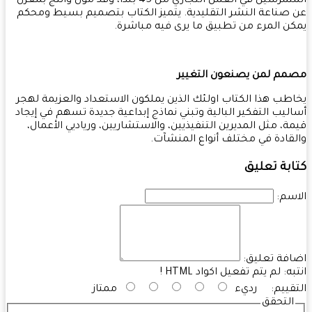
المتمرسين في العمل التجاري من 45 بلداً، وقد مول وأنتج بمعزل
صناعة النشر التقليدية. يتميز الكتاب بتصميم بسيط ومحكم
ن المرء من تطبيق ما يرى فيه مباشرة.
م لمن يصنعون التغيير
طب هذا الكتاب اولئك الذين يملكون الاستعداد والعزيمة لهجر
ليب التفكير البالية وتبني نماذج إبداعية جديدة تسهم في إيجاد
ة، مثل المديرين التنفيذيين، والاستشاريين، ورياديي الأعمال،
قادة في مختلف أنواع المنشآت.
بة تعليق
سم:
فة تعليق:
به:
لم يتم تفعيل اكواد HTML !
قييم:
رديء
ممتاز
التحقق