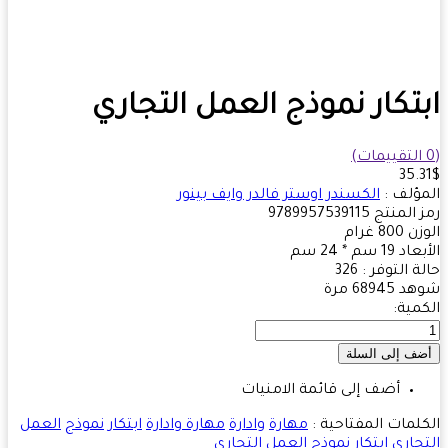
تكار نموذج العمل التجاري
35.
ؤلف :
الكسندر اوستر فالدر وايف بينور
 المنتج
9789957539115
زن
800
غرام
بعاد
19 سم * 24 سم
ة التوفر :
326
هد
68945 مرة
مية:
أضف إلى قائمة الامنيات
لمات المفتاحية :
مهارة
وادارة
مهارة وادارة
ابتكار
نموذج
العمل
جاري
ابتكار نموذج العمل التجاري