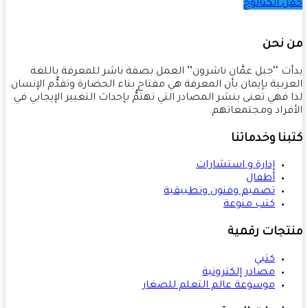
 الكتالوج
 نحن
ت ‘‘جبل عمَّان ناشرون’’ العمل بصفة ناشر للمعرفة باللغة
ربية بإيمان بأن المعرفة هي مفتاح بناء الحضارة وتقدُّم الإنسان.
 فهي تعنى بنشر المصادر التي تهتمُّ بإحداث التغيير الإيجابي في
فراد ومجتمعاتهم.
نا وخدماتنا
إدارة و استشارات
أطفال
تصميم وفنون وتطبيقية
كتب منوعة
تجات رقمية
كتبي
مصادر إلكترونية
موسوعة عالم التعلم للصغار