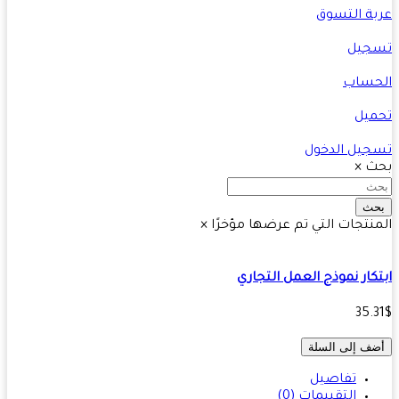
ة التسوق
جيل
حساب
يل
يل الدخول
ث
×
ث
نتجات التي تم عرضها مؤخرًا
×
كار نموذج العمل التجاري
35.
ف إلى السلة
تفاصيل
التقييمات (0)