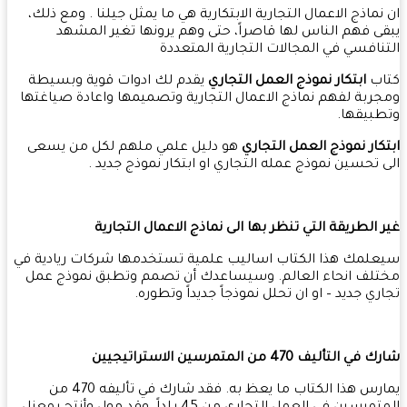
نماذج الاعمال التجارية الابتكارية هي ما يمثل جيلنا . ومع ذلك،
ى فهم الناس لها قاصراً، حتى وهم يرونها تغير المشهد
نافسي في المجالات التجارية المتعددة
ب
ابتكار نموذج العمل التجاري
يقدم لك ادوات قوية وبسيطة
ربة لفهم نماذج الاعمال التجارية وتصميمها واعادة صياغتها
بيقها.
كار نموذج العمل التجاري
هو دليل علمي ملهم لكل من يسعى
 تحسين نموذج عمله التجاري او ابتكار نموذج جديد .
 الطريقة التي تنظر بها الى نماذج الاعمال التجارية
لمك هذا الكتاب اساليب علمية تستخدمها شركات ريادية في
لف انحاء العالم. وسيساعدك أن تصمم وتطبق نموذج عمل
ري جديد – او ان تحلل نموذجاً جديداً وتطوره.
 التأليف 470 من المتمرسين الاستراتيجيين
يمارس هذا الكتاب ما يعظ به. فقد شارك في تأليفه 470 من