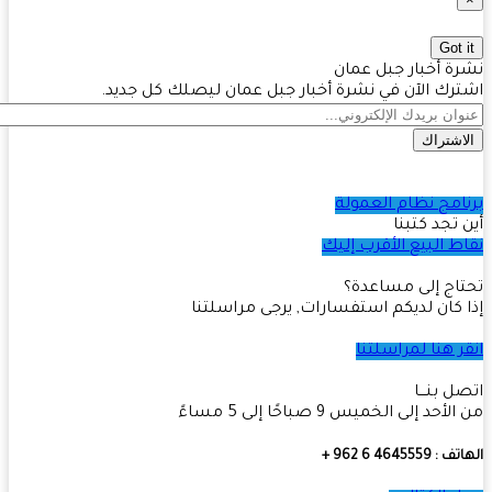
Got 
ة أخبار جبل عمان
رك الآن في نشرة أخبار جبل عمان ليصلك كل جديد.
اشتراك
امج نظام العمولة
 تجد كتبنا
ط البيع الأقرب إليك
اج إلى مساعدة؟
 كان لديكم استفسارات, يرجى مراسلتنا
ر هنا لمراسلتنا
ل بنـــا
أحد إلى الخميس 9 صباحًا إلى 5 مساءً
4645559 6 962 +