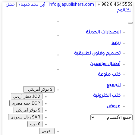
4645559 6 
|
info@japublishers.com
|
أين تجد كتبنا؟
|
حمل
تالوج
الاصدارات الحديثة
ريادة
تصميم وفنون تطبيقية
أطفال ويافعين
كتب منوعة
الجميع
$ دولار أمريكي
كتب الكترونية
JOD دينار أردني
EGP جنيه مصرى‎
عروض
$ دولار أمريكي
SAR ريال سعودي
€ يورو
عربي