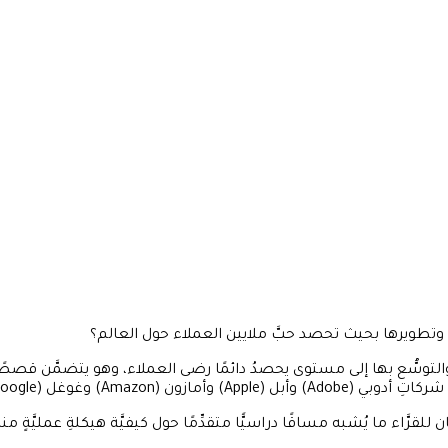
تطويرها بحيث تحصد حبَّ ملايين العملاء حول العالم؟
ا والتوسُّع بها إلى مستوى يحصدُ دائمًا رضى العملاء، وهو يتضمَّن قصص
Microsoft) وتيسلا (Tesla) وغيرها.
ن للقرَّاء ما يُشبه مساقًا دراسيًّا متقدِّمًا حول كيفيَّة هيكلةِ عمليَّةٍ م