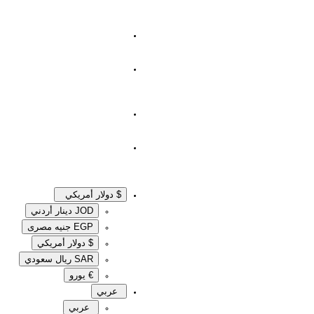
$ دولار أمريكي
JOD دينار أردني
EGP جنيه مصرى‎
$ دولار أمريكي
SAR ريال سعودي
€ يورو
عربي
عربي