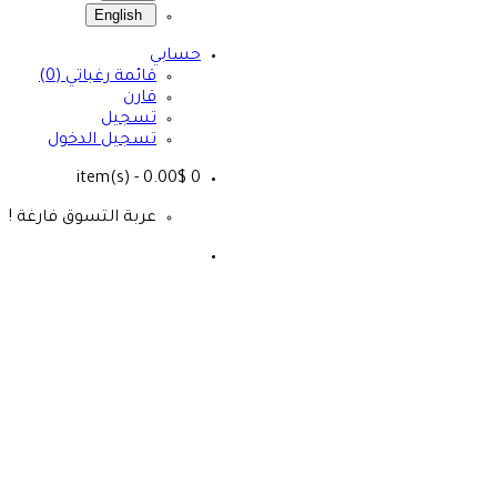
English
حسابي
قائمة رغباتي (0)
قارن
تسجيل
تسجيل الدخول
- 0.00$
item(s)
0
عربة التسوق فارغة !