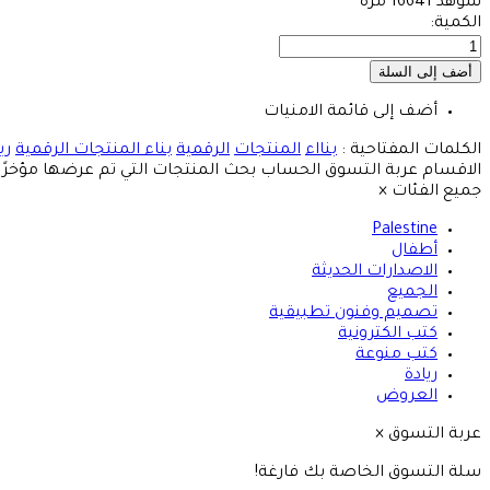
شوهد
16641 مرة
الكمية:
أضف إلى قائمة الامنيات
الكلمات المفتاحية :
بنااء
المنتجات
الرقمية
بناء المنتجات الرقمية
ري
الاقسام
عربة التسوق
الحساب
بحث
المنتجات التي تم عرضها مؤخرًا
جميع الفئات
×
Palestine
أطفال
الاصدارات الحديثة
الجميع
تصميم وفنون تطبيقية
كتب الكترونية
كتب منوعة
ريادة
العروض
عربة التسوق
×
سلة التسوق الخاصة بك فارغة!