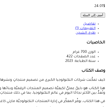
24.01$
أضف إلى السلة
تفاصيل
التقييمات (1)
طرق الشحن
الخاصيات
الوزن
700
غرام
عدد الصفحات
422
سنة الطباعة:
2023
وصف الكتاب
كيف تمكَّنت شركات التكنولوجيا الكبرى من تصميم منتجاتٍ ونشرها و
هذا الكتاب هو دليلٌ عمليٌّ لكيفيَّة تصميم المنتجات الرقميَّة وبنائه
وتُعدُّ بين الأكثر نجاحًا اليوم في عالم التكنولوجيا، بما في ذلك منتجاتِ شركاتِ أدوبي (Adobe) وأبل (Apple) وأمازون (Amazon) وغوغل (Google) ومايكروسوفت (
في هذا الكتاب، يوفِّر المفكِّر في إدارة المنتجات التكنولوجيَّة مارتي كاغا