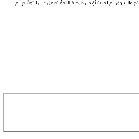
تج والسوق، أم لمنشأةٍ في مرحلة النموِّ تعمل على التوسُّع، أم