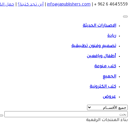
4645559 6 962 +
|
info@japublishers.com
|
أين تجد كتبنا؟
|
حمل الك
الاصدارات الحديثة
ريادة
تصميم وفنون تطبيقية
أطفال ويافعين
كتب منوعة
الجميع
كتب الكترونية
عروض
بناء المنتجات الرقمية