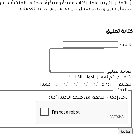
إنَّ الأفكار التي يتناولها الكتاب مفيدةٌ ومبتكَرةٌ لمختلف المنشآت، 
لمنشأةٍ كبرى وعريقةٍ تعمل على تقديم قِيَمٍ جديدة للعملاء.
كتابة تعليق
الاسم:
اضافة تعليق:
انتبه:
لم يتم تفعيل اكواد HTML !
التقييم:
رديء
ممتاز
التحقق
يرجى إكمال التحقق من صحة الاختبار أدناه
متابعة