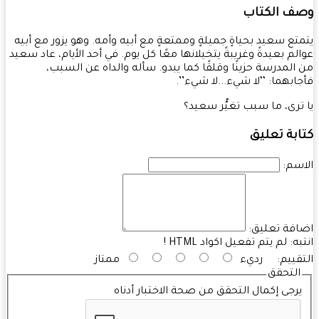
ف الكتاب
تع سعيد بحياةٍ جميلةٍ وممتعةٍ مع أبيه وأمه. وهو يزور مع أبيه
لم بعيدةً وغريبةً يتخيلانها معًا كل يوم. في أحد الأيام، عاد سعيد
المدرسة حزينًا وقلقًا كما يبدو. سأله والداه عن السبب،
ابهما: ‘‘لا شيء...لا شيء’’.
ترى، ما سبب تغيُّر سعيد؟
بة تعليق
سم:
فة تعليق:
به:
لم يتم تفعيل اكواد HTML !
قييم:
رديء
ممتاز
التحقق
رجى إكمال التحقق من صحة الاختبار أدناه