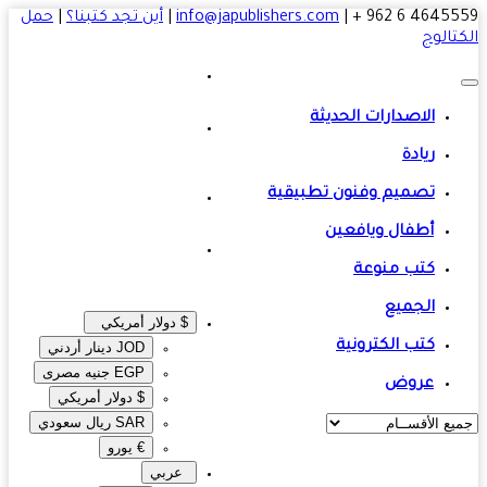
4645559 6 
|
info@japublishers.com
|
أين تجد كتبنا؟
|
حمل
تالوج
الاصدارات الحديثة
ريادة
تصميم وفنون تطبيقية
أطفال ويافعين
كتب منوعة
الجميع
$ دولار أمريكي
كتب الكترونية
JOD دينار أردني
EGP جنيه مصرى‎
عروض
$ دولار أمريكي
SAR ريال سعودي
€ يورو
عربي