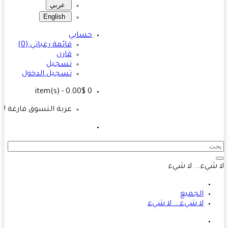
عربي
English
حسابي
قائمة رغباتي (0)
قارن
تسجيل
تسجيل الدخول
- 0.00$
item(s)
0
عربة التسوق فارغة !
شيء... لا شيء
الجميع
لا شيء... لا شيء