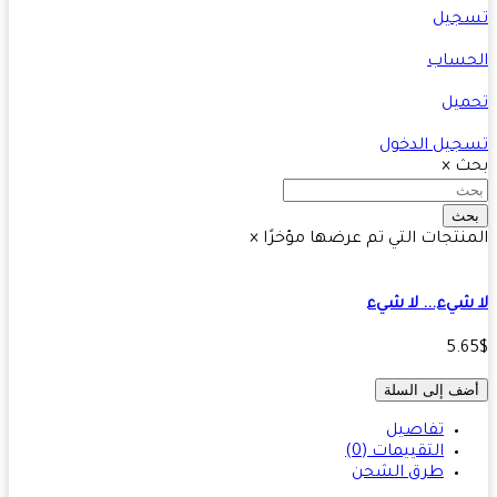
جيل
حساب
يل
يل الدخول
ث
×
ث
نتجات التي تم عرضها مؤخرًا
×
شيء... لا شيء
5.
ف إلى السلة
تفاصيل
التقييمات (0)
طرق الشحن