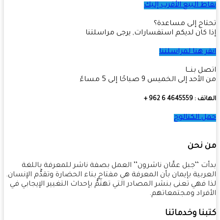
ط البيع الأقرب إليك
اج إلى مساعدة؟
 كان لديكم استفسارات, يرجى مراسلتنا
ر هنا لمراسلتنا
ل بنـــا
أحد إلى الخميس 9 صباحًا إلى 5 مساءً
4645559 6 962 +
 الكتالوج
 نحن
ت ‘‘جبل عمَّان ناشرون’’ العمل بصفة ناشر للمعرفة باللغة
ربية بإيمان بأن المعرفة هي مفتاح بناء الحضارة وتقدُّم الإنسان.
 فهي تعنى بنشر المصادر التي تهتمُّ بإحداث التغيير الإيجابي في
فراد ومجتمعاتهم.
نا وخدماتنا