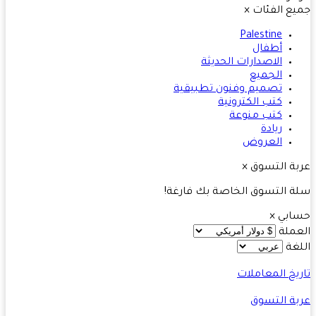
ع الفئات
×
Palestine
أطفال
الاصدارات الحديثة
الجميع
تصميم وفنون تطبيقية
كتب الكترونية
كتب منوعة
ريادة
العروض
ة التسوق
×
 التسوق الخاصة بك فارغة!
ابي
×
ملة
غة
يخ المعاملات
ة التسوق