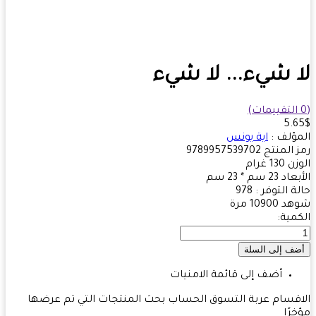
 شيء... لا شيء
5.
ؤلف :
اية يونس
 المنتج
9789957539702
زن
130
غرام
بعاد
23 سم * 23 سم
ة التوفر :
978
هد
10900 مرة
مية:
أضف إلى قائمة الامنيات
قسام
عربة التسوق
الحساب
بحث
المنتجات التي تم عرضها
رًا