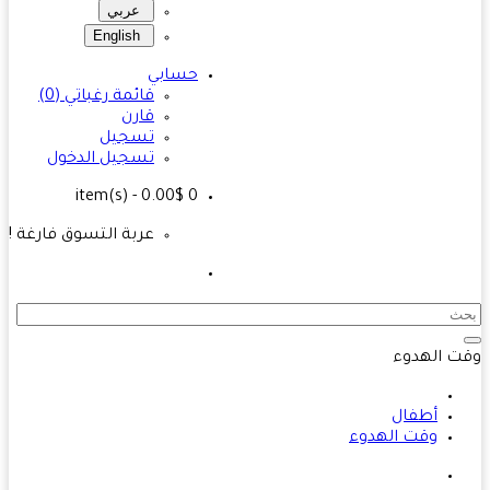
عربي
English
حسابي
قائمة رغباتي (0)
قارن
تسجيل
تسجيل الدخول
- 0.00$
item(s)
0
عربة التسوق فارغة !
 الهدوء
أطفال
وقت الهدوء