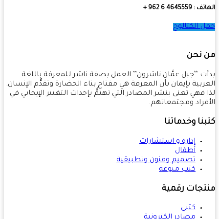
4645559 6 962 +
 الكتالوج
 نحن
ت ‘‘جبل عمَّان ناشرون’’ العمل بصفة ناشر للمعرفة باللغة
ربية بإيمان بأن المعرفة هي مفتاح بناء الحضارة وتقدُّم الإنسان.
 فهي تعنى بنشر المصادر التي تهتمُّ بإحداث التغيير الإيجابي في
فراد ومجتمعاتهم.
نا وخدماتنا
إدارة و استشارات
أطفال
تصميم وفنون وتطبيقية
كتب منوعة
تجات رقمية
كتبي
مصادر إلكترونية