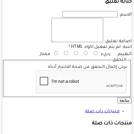
بة تعليق
سم:
فة تعليق:
به:
لم يتم تفعيل اكواد HTML !
قييم:
رديء
ممتاز
التحقق
رجى إكمال التحقق من صحة الاختبار أدناه
ابعة
منتجات ذات صلة
تجات ذات صلة