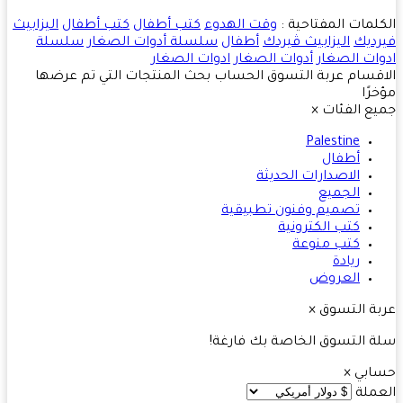
لمات المفتاحية :
وقت الهدوء
كتب أطفال
كتب أطفال
اليزابيث
ديك
اليزابيث ڤيردك
أطفال
سلسلة أدوات الصغار
سلسلة
ات الصغار
أدوات الصغار
ادوات الصغار
قسام
عربة التسوق
الحساب
بحث
المنتجات التي تم عرضها
رًا
ع الفئات
×
Palestine
أطفال
الاصدارات الحديثة
الجميع
تصميم وفنون تطبيقية
كتب الكترونية
كتب منوعة
ريادة
العروض
ة التسوق
×
 التسوق الخاصة بك فارغة!
ابي
×
ملة