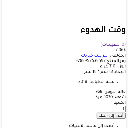
ت الهدوء
7.
ؤلف :
اليزابيث ڤيردك
 المنتج
9789957539597
زن
310
غرام
بعاد
18 سم * 18 سم
سنة الطباعة:
2018
ة التوفر :
968
هد
9030 مرة
مية:
أضف إلى قائمة الامنيات