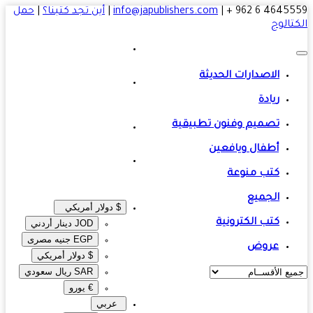
4645559 6 
|
info@japublishers.com
|
أين تجد كتبنا؟
|
حمل
تالوج
الاصدارات الحديثة
ريادة
تصميم وفنون تطبيقية
أطفال ويافعين
كتب منوعة
الجميع
$ دولار أمريكي
كتب الكترونية
JOD دينار أردني
EGP جنيه مصرى‎
عروض
$ دولار أمريكي
SAR ريال سعودي
€ يورو
عربي