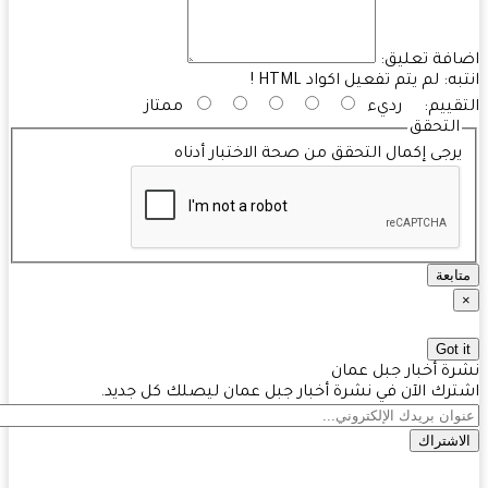
فة تعليق:
به:
لم يتم تفعيل اكواد HTML !
قييم:
رديء
ممتاز
التحقق
رجى إكمال التحقق من صحة الاختبار أدناه
ابعة
Got 
ة أخبار جبل عمان
رك الآن في نشرة أخبار جبل عمان ليصلك كل جديد.
اشتراك