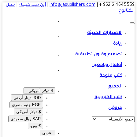
4645559 6 
|
info@japublishers.com
|
أين تجد كتبنا؟
|
حمل
تالوج
الاصدارات الحديثة
ريادة
تصميم وفنون تطبيقية
أطفال ويافعين
كتب منوعة
الجميع
$ دولار أمريكي
كتب الكترونية
JOD دينار أردني
EGP جنيه مصرى‎
عروض
$ دولار أمريكي
SAR ريال سعودي
€ يورو
عربي