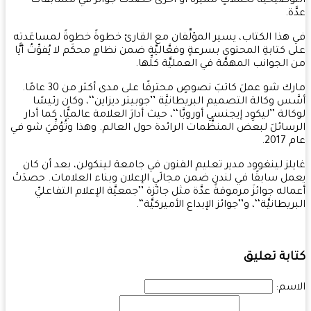
وضيحيَّة لحملاتٍ مميَّزة أو أخرى حصدَتْ جوائز في مسابقات
ة.
هذا الكتاب، يسير المؤلِّفان مع القارئ خطوةً خطوةً لمساعَدته
 كتابةِ المحتوى بسرعةٍ وفعَّاليَّة ضمن نظامٍ محكَم لا يُفوِّتُ أيًّا
الجوانب المهمَّة في العمليَّة كلِّها.
مارك شو عملَ كاتبَ نصوصٍ محترفًا على مدى أكثر من 30 عامًا.
َس وكالة التصميم البريطانيَّة ’’جوبيتر ديزاين‘‘، وكان رئيسًا
الة ’’ليكوِد إيجنسي أوروبَّا‘‘، حيث أدارَ العلامة عالميًّا، كما أدار
سائلَ لبعض المنظَّمات الرائدة حول العالم. وهذا وتُوُفِّيَ شو في
20.
لز لينغوود مدير تعليم الفنون في جامعة لينكولن، بعد أن كان
ل سابقًا في لندن ضمن مجالَيِ الإعلان وبناء العلامات. حصدَتْ
اله جوائزَ مرموقةً عدَّة مثل جائزة ’’جمعيَّة الإعلام التفاعليِّ
يطانيَّة‘‘، و’’جوائز الإبداع الأميركيَّة‘‘.
بة تعليق
سم: