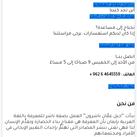
امج نظام العمولة
 تجد كتبنا
ط البيع الأقرب إليك
اج إلى مساعدة؟
 كان لديكم استفسارات, يرجى مراسلتنا
ر هنا لمراسلتنا
ل بنـــا
أحد إلى الخميس 9 صباحًا إلى 5 مساءً
4645559 6 962 +
 الكتالوج
 نحن
ت ‘‘جبل عمَّان ناشرون’’ العمل بصفة ناشر للمعرفة باللغة
ربية بإيمان بأن المعرفة هي مفتاح بناء الحضارة وتقدُّم الإنسان.
 فهي تعنى بنشر المصادر التي تهتمُّ بإحداث التغيير الإيجابي في
فراد ومجتمعاتهم.