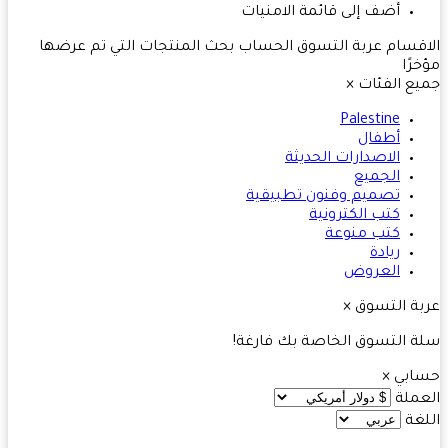
أضف إلى قائمة الامنيات
قسام
عربة التسوق
الحساب
بحث
المنتجات التي تم عرضها
رًا
ع الفئات
×
Palestine
أطفال
الاصدارات الحديثة
الجميع
تصميم وفنون تطبيقية
كتب الكترونية
كتب منوعة
ريادة
العروض
ة التسوق
×
 التسوق الخاصة بك فارغة!
ابي
×
ملة
غة