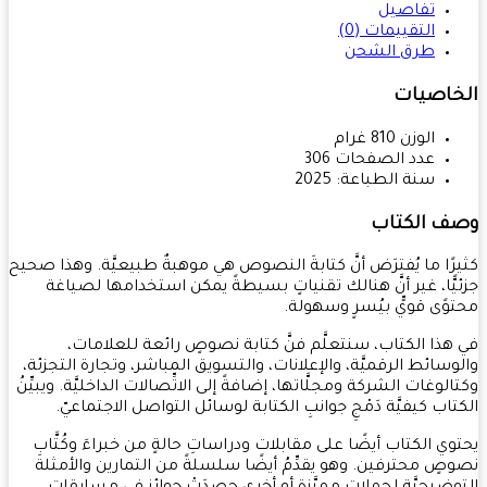
تفاصيل
التقييمات (0)
طرق الشحن
خاصيات
الوزن
810
غرام
عدد الصفحات
306
سنة الطباعة:
2025
ف الكتاب
رًا ما يُفترَض أنَّ كتابةَ النصوص هي موهبةٌ طبيعيَّة. وهذا صحيح
يًّا، غير أنَّ هنالك تقنياتٍ بسيطةً يمكن استخدامها لصياغة
وًى قويٍّ بيُسرٍ وسهولة.
هذا الكتاب، سنتعلَّم فنَّ كتابة نصوصٍ رائعة للعلامات،
وسائط الرقميَّة، والإعلانات، والتسويق المباشر، وتجارة التجزئة،
الوغات الشركة ومجلَّاتها، إضافةً إلى الاتِّصالات الداخليَّة. ويبيِّنُ
تاب كيفيَّة دَمْجِ جوانبِ الكتابة لوسائل التواصل الاجتماعيّ.
وي الكتاب أيضًا على مقابلات ودراساتِ حالةٍ من خبراءَ وكُتَّابِ
صٍ محترفين. وهو يقدِّمُ أيضًا سلسلةً من التمارين والأمثلة