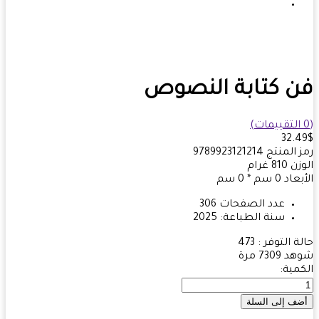
 كتابة النصوص
32.
 المنتج
9789923121214
زن
810
غرام
بعاد
0 سم * 0 سم
عدد الصفحات
306
سنة الطباعة:
2025
ة التوفر :
473
هد
7309 مرة
مية: