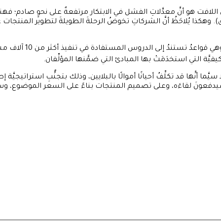
غير أنَّ اللافت هو أنَّ معدَّلاتِ الفشل في الابتكار مرتفعةٌ على نحوٍ صادم
. وهكذا يُلاحَظُ أنَّ الشركاتِ تخوضُ الرحلةَ الطويلةَ لتطوير المنتجات عل
في هذا الكتاب، يضعُ المؤ
يَّة التي استخدَمَتْ بها المبادئ التي ضمَّنها المؤلِّفان.
سيَّما أنَّها قد تكلِّفُ أحيانًا أموالًا بالبلايين، وذلك بتجنُّبِ استراتيجيّ
وما سيدفعونَ لقاءَه، وعلى تصميم المنتجات بناءً على السعر الموضوع، و