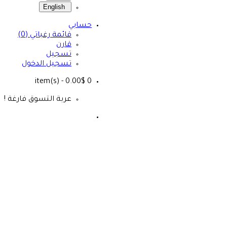
English
حسابي
قائمة رغباتي (0)
قارن
تسجيل
تسجيل الدخول
- 0.00$
item(s)
0
عربة التسوق فارغة !