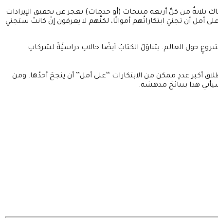
؛ فهناك ثلاثةٌ من كلِّ أربعة منتجات (أو خدمات) تعجز عن تحقيق الإيرادات
ى أمل أن تجنيَ ابتكاراتُهم أموالًا، لكنَّهم لا يعرفون إنْ كانتْ ستجني
لِّفان تسعَ قواعدَ لتحويل الابتكار إلى أموال، وهي قواعدُ تستندُ إلى الدروس المستفادة في تنفيذ أكثر من 10 آلاف مشروعٍ حول العالم. يتناوَلُ الكتابُ أيضًا حالاتٍ دراسيَّةً لشركاتٍ
َة إطلاق أكبر عددٍ ممكن من الابتكارات ‘‘على أمل’’ أن ينجحَ أحدُها. ومن
سيأتي هذا بنتائجَ مدهشة.