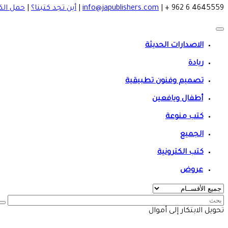
4645559 6 962 +
|
info@japublishers.com
|
أين تجد كتبنا؟
|
حمل الك
الاصدارات الحديثة
ريادة
تصميم وفنون تطبيقية
أطفال ويافعين
كتب منوعة
الجميع
كتب الكترونية
عروض
تحويل الابتكار إلى أموال