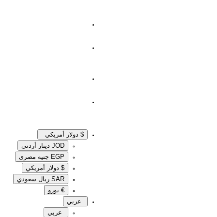
$ دولار أمريكي
JOD دينار أردني
EGP جنيه مصرى‎
$ دولار أمريكي
SAR ريال سعودي
€ يورو
عربي
عربي