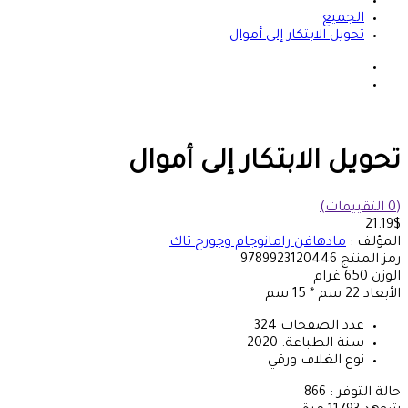
الجميع
تحويل الابتكار إلى أموال
تحويل الابتكار إلى أموال
(0 التقييمات)
21.19$
المؤلف :
مادهافن رامانوجام وجورج تاك
رمز المنتج
9789923120446
الوزن
650
غرام
الأبعاد
22 سم * 15 سم
عدد الصفحات
324
سنة الطباعة:
2020
نوع الغلاف
ورقي
حالة التوفر :
866