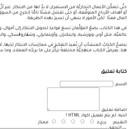
حتَّى تتمكَّن الأعمال التجاريَّة من الاستمرار، لا بدَّ لها من الابتكار. 
أو أهداف الأرباح المتوقَّعة، أو حتَّى تفشل فشلًا تامًّا (تخرج من السوق)
المال فعلًا. لكنَّ الأمور لا ينبغي أن تسيرَ بهذه الطريقة.
عالميَّة، مثل أوبر، وپورشيه، ولينكدإن، وأوپتمايزلي، وشڨاروڨسكي، والكيف
ينصحُ الكتابُ المنشآتِ أن تُعيدَ التفكيرَ في ممارَسات الابتكار لدَيها، لا 
هنا، يعرضُ الكتاب منهجيَّةً مختلفةً تركِّزُ على ما يريدُه العملاء، 
كتابة تعليق
الاسم:
اضافة تعليق:
انتبه:
لم يتم تفعيل اكواد HTML !
التقييم:
رديء
ممتاز
التحقق