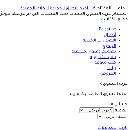
الكلمات المفتاحية :
نافذة
الاخلاق
الحميدة
الاخلاق الحميدة
الاقسام
عربة التسوق
الحساب
بحث
المنتجات التي تم عرضها مؤخرًا
جميع الفئات
×
Palestine
أطفال
الاصدارات الحديثة
الجميع
تصميم وفنون تطبيقية
كتب الكترونية
كتب منوعة
ريادة
العروض
عربة التسوق
×
سلة التسوق الخاصة بك فارغة!
حسابي
×
العملة
اللغة
تاريخ المعاملات