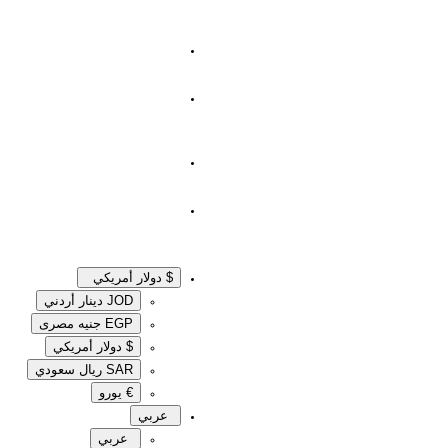
$ دولار أمريكي
JOD دينار أردني
EGP جنيه مصرى‎
$ دولار أمريكي
SAR ريال سعودي
€ يورو
عربي
عربي