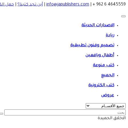
4645559 6 962 +
|
info@japublishers.com
|
أين تجد كتبنا؟
|
حمل الك
الاصدارات الحديثة
ريادة
تصميم وفنون تطبيقية
أطفال ويافعين
كتب منوعة
الجميع
كتب الكترونية
عروض
الاخلاق الحميدة