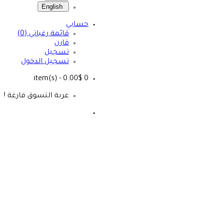
English
حسابي
قائمة رغباتي (0)
قارن
تسجيل
تسجيل الدخول
- 0.00$
item(s)
0
عربة التسوق فارغة !