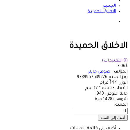
الجميع
الاخلاق الحميدة
الاخلاق الحميدة
(0 التقييمات)
7.06$
المؤلف :
صوفي جايلز
رمز المنتج
9789957539276
الوزن
144
غرام
الأبعاد
23 سم * 17 سم
حالة التوفر :
943
شوهد
14282 مرة
الكمية:
أضف إلى قائمة الامنيات