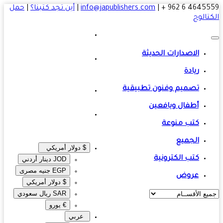
4645559 6 
|
info@japublishers.com
|
أين تجد كتبنا؟
|
حمل
تالوج
الاصدارات الحديثة
ريادة
تصميم وفنون تطبيقية
أطفال ويافعين
كتب منوعة
الجميع
$ دولار أمريكي
كتب الكترونية
JOD دينار أردني
EGP جنيه مصرى‎
عروض
$ دولار أمريكي
SAR ريال سعودي
€ يورو
عربي