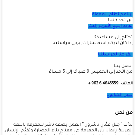
امج نظام العمولة
 تجد كتبنا
ط البيع الأقرب إليك
اج إلى مساعدة؟
 كان لديكم استفسارات, يرجى مراسلتنا
ر هنا لمراسلتنا
ل بنـــا
أحد إلى الخميس 9 صباحًا إلى 5 مساءً
4645559 6 962 +
 الكتالوج
 نحن
ت ‘‘جبل عمَّان ناشرون’’ العمل بصفة ناشر للمعرفة باللغة
ربية بإيمان بأن المعرفة هي مفتاح بناء الحضارة وتقدُّم الإنسان.