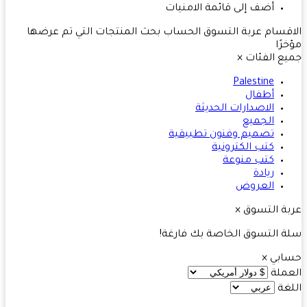
أضف إلى قائمة الامنيات
قسام
عربة التسوق
الحساب
بحث
المنتجات التي تم عرضها
رًا
ع الفئات
×
Palestine
أطفال
الاصدارات الحديثة
الجميع
تصميم وفنون تطبيقية
كتب الكترونية
كتب منوعة
ريادة
العروض
ة التسوق
×
 التسوق الخاصة بك فارغة!
ابي
×
ملة
غة