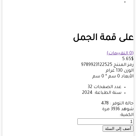
ى قمة الجمل
5.
 المنتج
9789923122525
زن
130
غرام
بعاد
0 سم * 0 سم
عدد الصفحات
32
سنة الطباعة:
2024
ة التوفر :
478
هد
3936 مرة
مية: