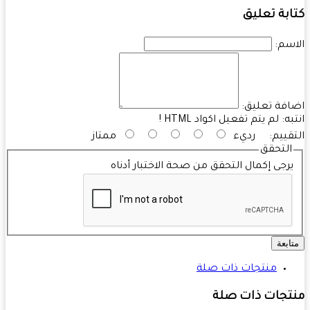
بة تعليق
سم:
فة تعليق:
به:
لم يتم تفعيل اكواد HTML !
قييم:
رديء
ممتاز
التحقق
رجى إكمال التحقق من صحة الاختبار أدناه
ابعة
منتجات ذات صلة
تجات ذات صلة