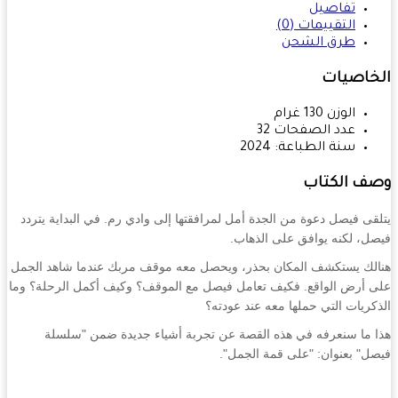
تفاصيل
التقييمات (0)
طرق الشحن
خاصيات
الوزن
130
غرام
عدد الصفحات
32
سنة الطباعة:
2024
ف الكتاب
قى فيصل دعوة من الجدة أمل لمرافقتها إلى وادي رم. في البداية يتردد
ل، لكنه يوافق على الذهاب.
لك يستكشف المكان بحذر، ويحصل معه موقف مربك عندما شاهد الجمل
 أرض الواقع. فكيف تعامل فيصل مع الموقف؟ وكيف أكمل الرحلة؟ وما
كريات التي حملها معه عند عودته؟
 ما سنعرفه في هذه القصة عن تجربة أشياء جديدة ضمن "سلسلة
ل" بعنوان: "على قمة الجمل".