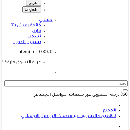
عربي
English
حسابي
قائمة رغباتي (0)
قارن
تسجيل
تسجيل الدخول
- 0.00$
item(s)
0
عربة التسوق فارغة !
اصل الاجتماعي
الجميع
360 درجة- التسويق عبر منصات التواصل الاجتماعي