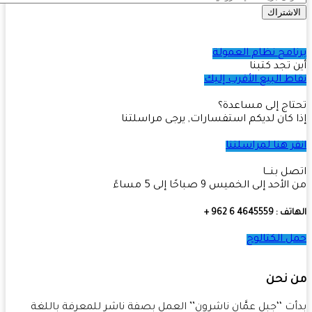
اشتراك
امج نظام العمولة
 تجد كتبنا
ط البيع الأقرب إليك
اج إلى مساعدة؟
 كان لديكم استفسارات, يرجى مراسلتنا
ر هنا لمراسلتنا
ل بنـــا
أحد إلى الخميس 9 صباحًا إلى 5 مساءً
4645559 6 962 +
 الكتالوج
 نحن
ت ‘‘جبل عمَّان ناشرون’’ العمل بصفة ناشر للمعرفة باللغة