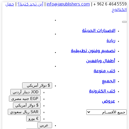
4645559 6 
|
info@japublishers.com
|
أين تجد كتبنا؟
|
حمل
تالوج
الاصدارات الحديثة
ريادة
تصميم وفنون تطبيقية
أطفال ويافعين
كتب منوعة
الجميع
$ دولار أمريكي
كتب الكترونية
JOD دينار أردني
EGP جنيه مصرى‎
عروض
$ دولار أمريكي
SAR ريال سعودي
€ يورو
عربي