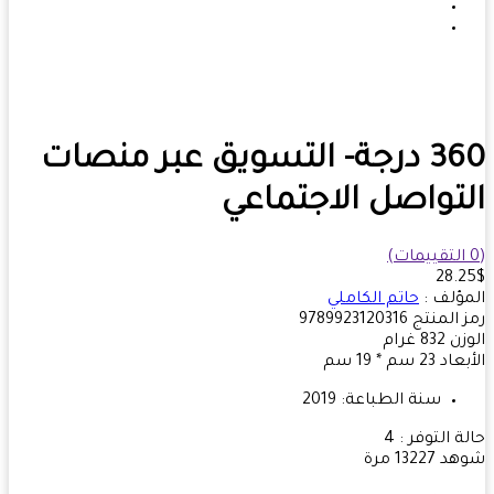
360 درجة- التسويق عبر منصات
تواصل الاجتماعي
28.
ؤلف :
حاتم الكاملي
 المنتج
‎9789923120316‎
زن
832
غرام
بعاد
23 سم * 19 سم
سنة الطباعة:
2019
ة التوفر :
4
هد
13227 مرة