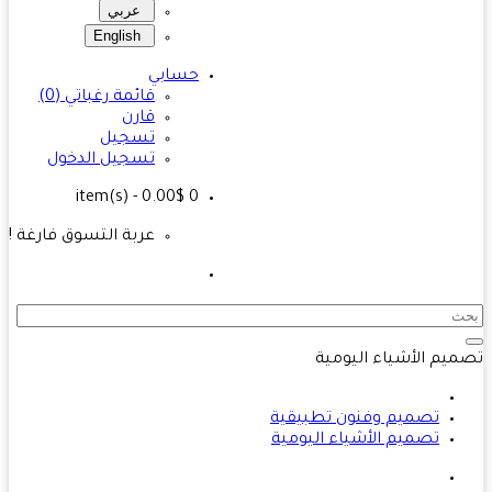
عربي
English
حسابي
قائمة رغباتي (0)
قارن
تسجيل
تسجيل الدخول
- 0.00$
item(s)
0
عربة التسوق فارغة !
يم الأشياء اليومية
تصميم وفنون تطبيقية
تصميم الأشياء اليومية