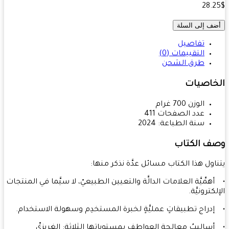
28.
ف إلى السلة
تفاصيل
التقييمات (0)
طرق الشحن
خاصيات
الوزن
700
غرام
عدد الصفحات
411
سنة الطباعة:
2024
ف الكتاب
اول هذا الكتاب مسائل عدَّة نذكر منها:
همِّيَّة العلامات الدالَّة والتعيين الطبيعيّ، لا سيَّما في المنتجات
كترونيَّة.
دراج تطبيقاتٍ عمليَّةٍ لخبرة المستخدِم وسهولة الاستخدام.
ساليبُ معالجةِ العواطف بمستوياتها الثلاثة: الغريزيِّ