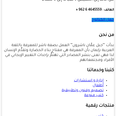
أحد إلى الخميس 9 صباحًا إلى 5 مساءً
4645559 6 962 +
 الكتالوج
 نحن
ت ‘‘جبل عمَّان ناشرون’’ العمل بصفة ناشر للمعرفة باللغة
ربية بإيمان بأن المعرفة هي مفتاح بناء الحضارة وتقدُّم الإنسان.
 فهي تعنى بنشر المصادر التي تهتمُّ بإحداث التغيير الإيجابي في
فراد ومجتمعاتهم.
نا وخدماتنا
إدارة و استشارات
أطفال
تصميم وفنون وتطبيقية
كتب منوعة
تجات رقمية