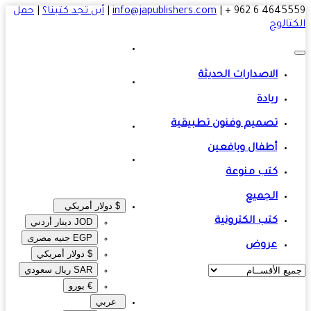
4645559 6 
|
info@japublishers.com
|
أين تجد كتبنا؟
|
حمل
تالوج
الاصدارات الحديثة
ريادة
تصميم وفنون تطبيقية
أطفال ويافعين
كتب منوعة
الجميع
$ دولار أمريكي
كتب الكترونية
JOD دينار أردني
EGP جنيه مصرى‎
عروض
$ دولار أمريكي
SAR ريال سعودي
€ يورو
عربي