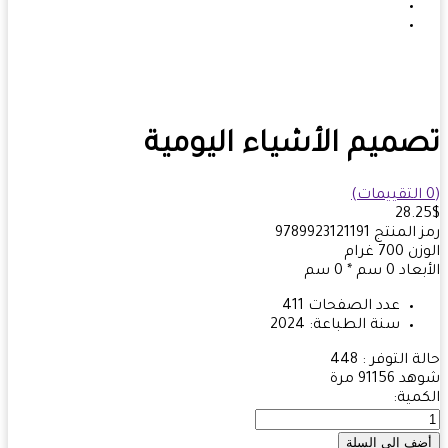
ميم الأشياء اليومية
28.
 المنتج
9789923121191
زن
700
غرام
بعاد
0 سم * 0 سم
عدد الصفحات
411
سنة الطباعة:
2024
ة التوفر :
448
هد
91156 مرة
مية: