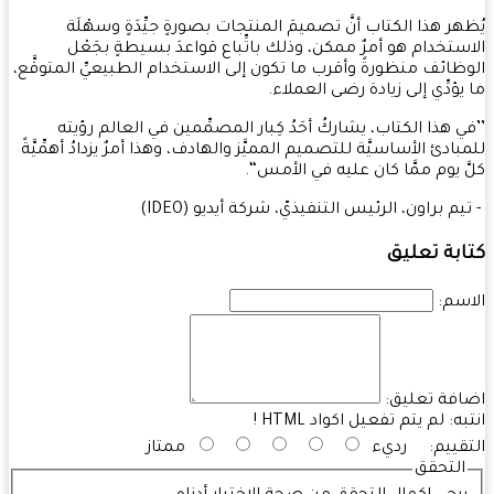
هر هذا الكتاب أنَّ تصميمَ المنتجات بصورةٍ جيِّدَةٍ وسهْلَة
ستخدام هو أمرٌ ممكن، وذلك باتِّباع قواعدَ بسيطةٍ بجَعْل
ظائف منظورةً وأقرب ما تكون إلى الاستخدام الطبيعيِّ المتوقَّع،
يؤدِّي إلى زيادة رضى العملاء.
ي هذا الكتاب، يشاركُ أحَدُ كِبار المصمِّمين في العالم رؤيته
بادئ الأساسيَّة للتصميم المميَّز والهادف، وهذا أمرٌ يزدادُ أهمِّيَّةً
َ يوم ممَّا كان عليه في الأمس‘‘.
يم براون، الرئيس التنفيذيّ، شركة أيديو (IDEO)
بة تعليق
سم:
فة تعليق:
به:
لم يتم تفعيل اكواد HTML !
قييم:
رديء
ممتاز
التحقق