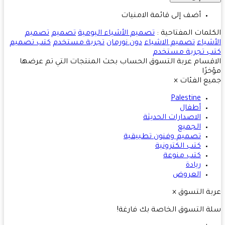
أضف إلى قائمة الامنيات
لمات المفتاحية :
تصميم الأشياء اليومية
تصميم
تصميم
شياء
تصميم الاشياء
دون نورمان
تجربة مستخدم
كتب تصميم
ب تجربة مستخدم
قسام
عربة التسوق
الحساب
بحث
المنتجات التي تم عرضها
رًا
ع الفئات
×
Palestine
أطفال
الاصدارات الحديثة
الجميع
تصميم وفنون تطبيقية
كتب الكترونية
كتب منوعة
ريادة
العروض
ة التسوق
×
 التسوق الخاصة بك فارغة!