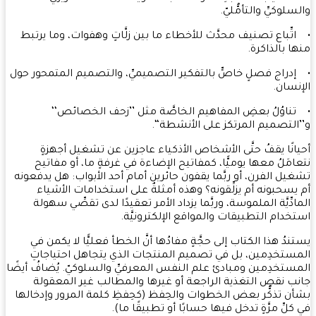
لوكيِّ والتأمُّليّ.
تِّباع تصنيف محدَّث للأخطاء ما بين زلَّاتٍ وهفوات، وما يرتبط
ا بالذاكرة.
دراج فصلٍ خاصٍّ بالتفكير التصميميِّ، والتصميم المتمحور حول
نسان.
ناوُلُ بعضِ المفاهيم الخاصَّة مثل ’’زحف الخصائص‘‘
التصميم المرتكز على الأنشطة‘‘.
انًا يقفُ حتَّى الأشخاص الأذكياء عاجزين عن تشغيل أجهزةٍ
امَلُ معها يوميًّا، كمفاتيح الإضاءة في غرفةٍ ما، أو مفاتيح
يل الفرن، أو ربَّما يقفون حائرين أمام أحد الأبواب: هل يدفعونه
يسحبونه أم يزلِّقونه؟ وهذه أمثلةٌ على استخدامات الأشياء
ادِّيَّة الملموسة، وربَّما يزداد الأمر تعقيدًا لدى تقصِّي سهولة
خدام التطبيقات والمواقع الإلكترونيَّة.
ندُ هذا الكتاب إلى حجَّةٍ مفادُها أنَّ الخطأ فعليًّا لا يكمن في
ستخدِمين، بل في تصميم المنتجات الذي يتجاهل احتياجاتِ
ستخدِمين ومبادئ علم النفس المعرفيِّ والسلوكيّ. يُضافُ أيضًا
ب نقصِ التغذية الراجعة أو غيرها والمطالب غير المعقولة
ن تذكُّر بعض الخطوات والحِفظ (كحِفظِ كلمة المرور وإدخالها
كلِّ مرَّةٍ تدخل فيها حسابًا أو تطبيقًا ما).