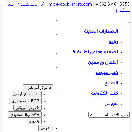
4645559 6 
|
info@japublishers.com
|
أين تجد كتبنا؟
|
حمل
تالوج
الاصدارات الحديثة
ريادة
تصميم وفنون تطبيقية
أطفال ويافعين
كتب منوعة
الجميع
$ دولار أمريكي
كتب الكترونية
JOD دينار أردني
EGP جنيه مصرى‎
عروض
$ دولار أمريكي
SAR ريال سعودي
€ يورو
عربي