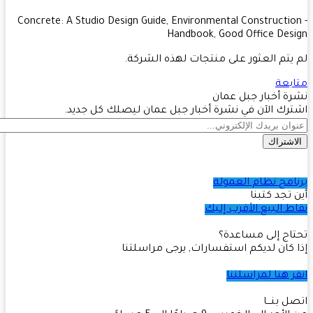
- Concrete: A Studio Design Guide, Environmental Constructi
Handbook, Good Office Des
يتم العثور على منتجات لهذه الشركة.
بعة
ة أخبار جبل عمان
رك الآن في نشرة أخبار جبل عمان ليصلك كل جديد.
اشتراك
امج نظام العمولة
 تجد كتبنا
ط البيع الأقرب إليك
اج إلى مساعدة؟
 كان لديكم استفسارات, يرجى مراسلتنا
ر هنا لمراسلتنا
ل بنـــا