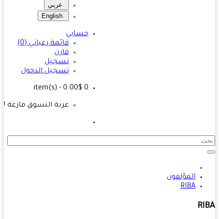
عربي
English
حسابي
قائمة رغباتي (0)
قارن
تسجيل
تسجيل الدخول
- 0.00$
item(s)
0
عربة التسوق فارغة !
المؤلفون
RIBA
RI