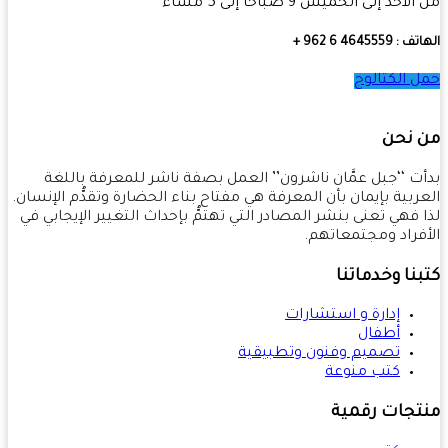
أحد إلى الخميس 9 صباحًا إلى 5 مساءً
4645559 6 962 +
 الكتالوج
 نحن
ت ‘‘جبل عمَّان ناشرون’’ العمل بصفة ناشر للمعرفة باللغة
ربية بإيمان بأن المعرفة هي مفتاح بناء الحضارة وتقدُّم الإنسان.
 فهي تعنى بنشر المصادر التي تهتمُّ بإحداث التغيير الإيجابي في
فراد ومجتمعاتهم.
نا وخدماتنا
إدارة و استشارات
أطفال
تصميم وفنون وتطبيقية
كتب منوعة
تجات رقمية