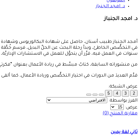
المؤلفون
د. امجد الجنباز
د. امجد الجنباز
أمجد الجنباز طبيب أسنان، حاصل على شهادة البكالوريوس وشهادة الماجس
سنوات في العمل فيه، قرَّر أن يتحوَّل للعمل في الاستشارات الإداريَّة، وذلك بعد نَيلهِ شهادة ا
من منشوراته السابقة، كتابٌ مبسَّط في ريادة الأعمال بعنوان “فكرت
قدَّم العديدَ من الدورات في اختيار التخصُّص وريادة الأعمال، كما ألقى 
عرض الشبكة:
5
4
3
2
الفرز بواسطة:
عرض:
مقارنة المنتج (0)
ثاني لفة يمين