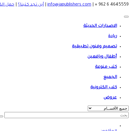
4645559 6 962 +
|
info@japublishers.com
|
أين تجد كتبنا؟
|
حمل الك
الاصدارات الحديثة
ريادة
تصميم وفنون تطبيقية
أطفال ويافعين
كتب منوعة
الجميع
كتب الكترونية
عروض