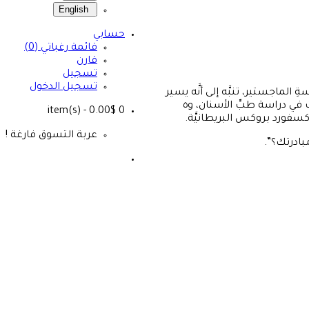
English
حسابي
قائمة رغباتي (0)
قارن
تسجيل
تسجيل الدخول
ماجستير، تنبَّه إلى أنَّه يسير
في التخصُّص الخاطئ، وبدأ رحلة البحث عن الحلِّ البديل، فرسم خُطَّة الانتقال من هذا التخصُّص. وفي نهاية رحلته التي استمرَّتْ تسعَ سنوات في دراسة طبِّ الأسنان، و٥
- 0.00$
item(s)
0
عربة التسوق فارغة !
بادرتك؟”.