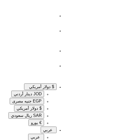
$ دولار أمريكي
JOD دينار أردني
EGP جنيه مصرى‎
$ دولار أمريكي
SAR ريال سعودي
€ يورو
عربي
عربي