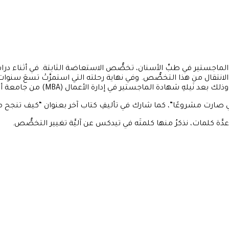
تير في طبِّ الأسنان، تخصُّص الاستعاضة الثابتة. في أثناء دراسةِ ال
لماجستير في إدارة الأعمال (MBA) من جامعة أكسفورد بروكس البريطانيَّة.
ي صارت مشروعًا”، كما شارك في تأليفِ كتاب آخر بعنوان “كيف تنجح م
عدَّة كلمات، نذكرُ منها كلمتَه في تيدكس عن آليَّة تغيير التخصُّص.