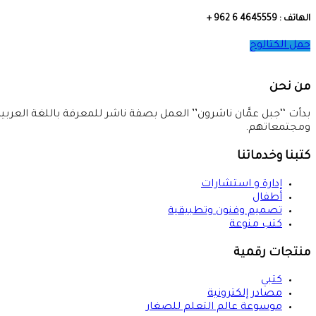
الهاتف : 4645559 6 962 +
حمل الكتالوج
من نحن
بدأت ‘‘جبل عمَّان ناشرون’’ العمل بصفة ناشر للمعرفة باللغة العربية ب
ومجتمعاتهم.
كتبنا وخدماتنا
إدارة و استشارات
أطفال
تصميم وفنون وتطبيقية
كتب منوعة
منتجات رقمية
كتبي
مصادر إلكترونية
موسوعة عالم التعلم للصغار