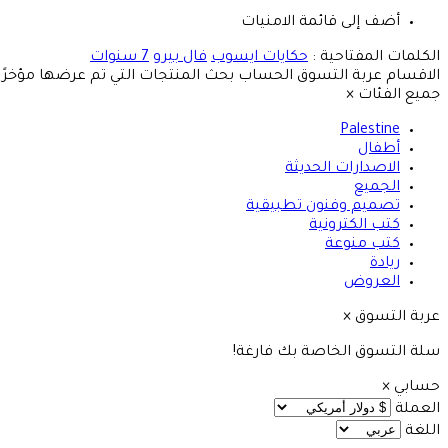
أضف إلى قائمة الامنيات
الكلمات المفتاحية :
حكايات ايسوب
فال بيرو
7 سنوات
الاقسام
عربة التسوق
الحساب
بحث
المنتجات التي تم عرضها مؤخرًا
جميع الفئات
×
Palestine
أطفال
الاصدارات الحديثة
الجميع
تصميم وفنون تطبيقية
كتب الكترونية
كتب منوعة
ريادة
العروض
عربة التسوق
×
سلة التسوق الخاصة بك فارغة!
حسابي
×
العملة
اللغة