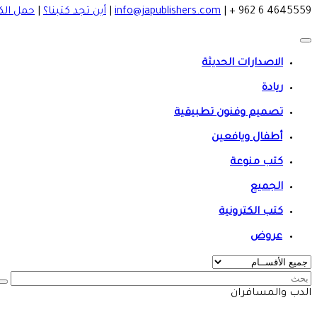
4645559 6 962 +
|
info@japublishers.com
|
أين تجد كتبنا؟
|
حمل الك
الاصدارات الحديثة
ريادة
تصميم وفنون تطبيقية
أطفال ويافعين
كتب منوعة
الجميع
كتب الكترونية
عروض
الدب والمسافران