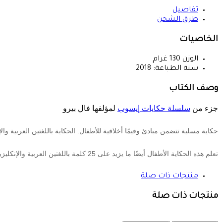
تفاصيل
طرق الشحن
الخاصيات
الوزن
130
غرام
سنة الطباعة:
2018
وصف الكتاب
جزء من
سلسلة حكايات إيسوب
لمؤلفها فال بيرو
حكاية مسلية تتضمن مبادئ وقيمًا أخلاقية للأطفال. الحكاية باللغتين العربية والإ
تعلم هذه الحكاية الأطفال أيضًا ما يزيد على 25 كلمة باللغتين العربية والإنكليزية وردت ملونة في النص، وجُمعت في مسرد للمصطلحات في نهاية الكتاب.
منتجات ذات صلة
منتجات ذات صلة