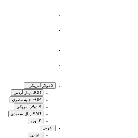
$ دولار أمريكي
JOD دينار أردني
EGP جنيه مصرى‎
$ دولار أمريكي
SAR ريال سعودي
€ يورو
عربي
عربي