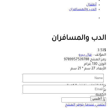
أطفال
الدب والمسافران
الدب والمسافران
3.53$
المؤلف :
فال بيرو
رمز المنتج
9789957539788
الوزن
130
غرام
الأبعاد
27 سم * 21 سم
سنة الطباعة:
2018
حالة التوفر :
نفذت الكمية
شوهد
6250 مرة
الكمية:
أعلمني
أعلمني عندما يتوفر المنتج