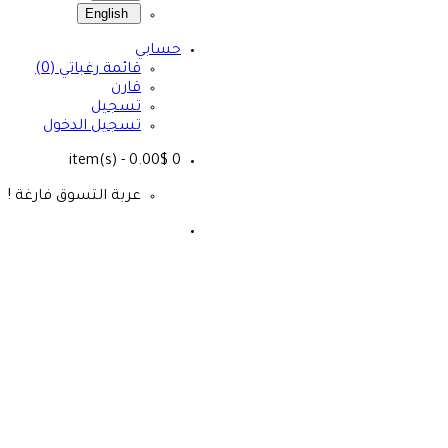
English
حسابي
قائمة رغباتي (0)
قارن
تسجيل
تسجيل الدخول
- 0.00$
item(s)
0
عربة التسوق فارغة !