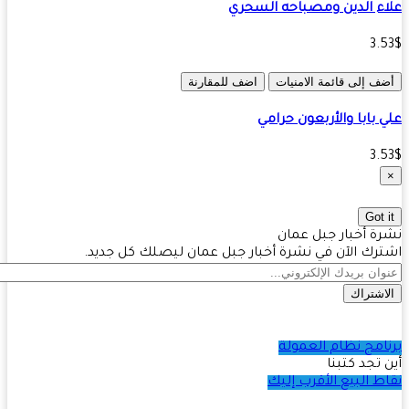
ء الدين ومصباحه السحري
3.
ف إلى قائمة الامنيات
اضف للمقارنة
 بابا والأربعون حرامي
3.
Got 
ة أخبار جبل عمان
رك الآن في نشرة أخبار جبل عمان ليصلك كل جديد.
اشتراك
امج نظام العمولة
 تجد كتبنا
ط البيع الأقرب إليك