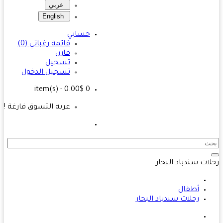
عربي
English
حسابي
قائمة رغباتي (0)
قارن
تسجيل
تسجيل الدخول
- 0.00$
item(s)
0
عربة التسوق فارغة !
ات سندباد البحار
أطفال
رحلات سندباد البحار