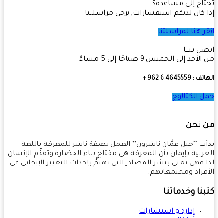
اج إلى مساعدة؟
 كان لديكم استفسارات, يرجى مراسلتنا
ر هنا لمراسلتنا
ل بنـــا
أحد إلى الخميس 9 صباحًا إلى 5 مساءً
4645559 6 962 +
 الكتالوج
 نحن
ت ‘‘جبل عمَّان ناشرون’’ العمل بصفة ناشر للمعرفة باللغة
ربية بإيمان بأن المعرفة هي مفتاح بناء الحضارة وتقدُّم الإنسان.
 فهي تعنى بنشر المصادر التي تهتمُّ بإحداث التغيير الإيجابي في
فراد ومجتمعاتهم.
نا وخدماتنا
إدارة و استشارات