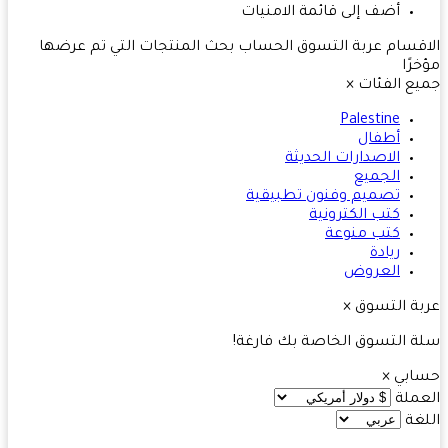
أضف إلى قائمة الامنيات
قسام
عربة التسوق
الحساب
بحث
المنتجات التي تم عرضها
رًا
ع الفئات
×
Palestine
أطفال
الاصدارات الحديثة
الجميع
تصميم وفنون تطبيقية
كتب الكترونية
كتب منوعة
ريادة
العروض
ة التسوق
×
 التسوق الخاصة بك فارغة!
ابي
×
ملة
غة