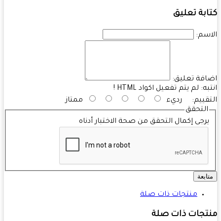
بة تعليق
سم:
فة تعليق:
به:
لم يتم تفعيل اكواد HTML !
قييم:
رديء
ممتاز
التحقق
رجى إكمال التحقق من صحة الاختبار أدناه
ابعة
منتجات ذات صلة
تجات ذات صلة