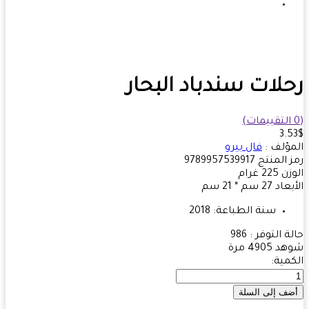
لات سندباد البحار
3.
ؤلف :
فال بيرو
 المنتج
9789957539917
زن
225
غرام
بعاد
27 سم * 21 سم
سنة الطباعة:
2018
ة التوفر :
986
هد
4905 مرة
مية: