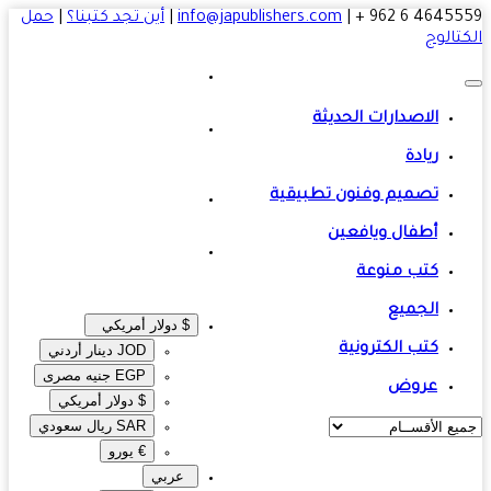
4645559 6 
|
info@japublishers.com
|
أين تجد كتبنا؟
|
حمل
تالوج
الاصدارات الحديثة
ريادة
تصميم وفنون تطبيقية
أطفال ويافعين
كتب منوعة
الجميع
$ دولار أمريكي
كتب الكترونية
JOD دينار أردني
EGP جنيه مصرى‎
عروض
$ دولار أمريكي
SAR ريال سعودي
€ يورو
عربي