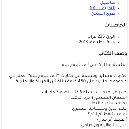
تفاصيل
التقييمات (0)
طرق الشحن
خاصيات
الوزن
225
غرام
سنة الطباعة:
2018
ف الكتاب
لة حكايات من ألف ليلة وليلة
يات مسلية وممتعة من حكايات ‘‘ألف ليلة وليلة’’، تعلم في
 ما يزيد على 450 كلمة باللغتين العربية والإنكليزية.
ن هذه السلسلة 6 كتب تضم 7 حكايات:
صان المسحور+ جرة الذهب
ات سندباد البحار
ء الدين ومصباحه السحري
مستيقظ أم نائم؟
يقة أم خيال؟
 بابا والأربعون حرامي