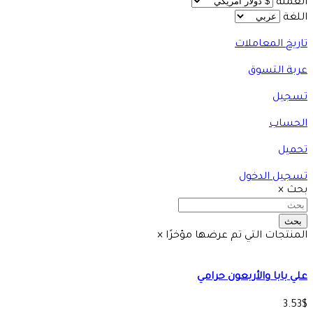
العملة
اللغة
تاريخ المعاملات
عربة التسوق
تسجيل
الحساب
تحميل
تسجيل الدخول
بحث
×
بحث
المنتجات التي تم عرضها مؤخرًا
×
علي بابا والأربعون حرامي
3.53$