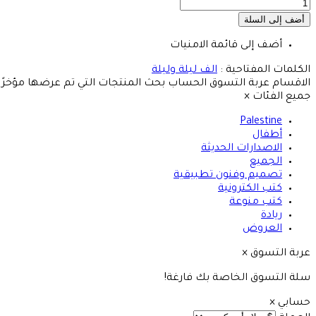
أضف إلى قائمة الامنيات
الكلمات المفتاحية :
الف ليلة وليلة
الاقسام
عربة التسوق
الحساب
بحث
المنتجات التي تم عرضها مؤخرًا
جميع الفئات
×
Palestine
أطفال
الاصدارات الحديثة
الجميع
تصميم وفنون تطبيقية
كتب الكترونية
كتب منوعة
ريادة
العروض
عربة التسوق
×
سلة التسوق الخاصة بك فارغة!
حسابي
×