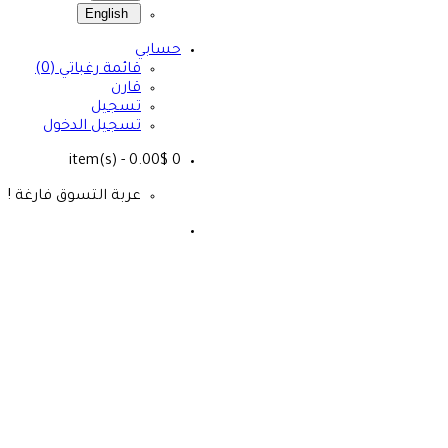
English
حسابي
قائمة رغباتي (0)
قارن
تسجيل
تسجيل الدخول
- 0.00$
item(s)
0
عربة التسوق فارغة !