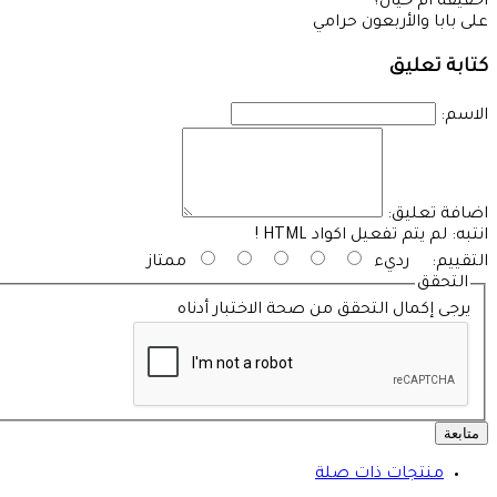
أحقيقة أم خيال؟
على بابا والأربعون حرامي
كتابة تعليق
الاسم:
اضافة تعليق:
انتبه:
لم يتم تفعيل اكواد HTML !
التقييم:
رديء
ممتاز
التحقق
يرجى إكمال التحقق من صحة الاختبار أدناه
متابعة
منتجات ذات صلة