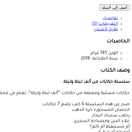
أضف إلى السلة
تفاصيل
التقييمات (0)
طرق الشحن
الخاصيات
الوزن
185
غرام
سنة الطباعة:
2018
وصف الكتاب
سلسلة حكايات من ألف ليلة وليلة
حكايات مسلية وممتعة من حكايات ‘‘ألف ليلة وليلة’’، تعلم في مجموعها ما يزيد على 450 كلمة باللغت
صدر عن هذه السلسلة 6 كتب تضم 7 حكايات:
الحصان المسحور+ جرة الذهب
رحلات سندباد البحار
علاء الدين ومصباحه السحري
أم مستيقظ أم نائم؟