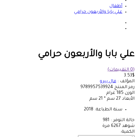
أطفال
علي بابا والأربعون حرامي
علي بابا والأربعون حرامي
(0 التقييمات)
3.53$
المؤلف :
فال بيرو
رمز المنتج
9789957539924
الوزن
185
غرام
الأبعاد
27 سم * 21 سم
سنة الطباعة:
2018
حالة التوفر :
981
شوهد
6267 مرة
الكمية: