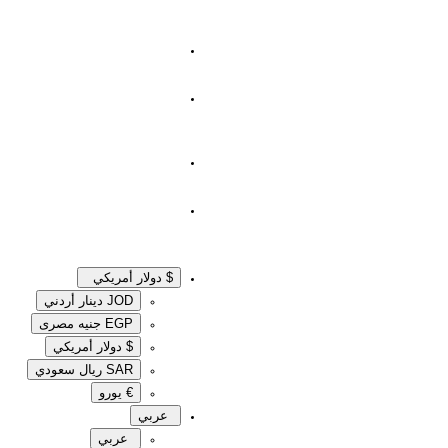
$ دولار أمريكي
JOD دينار أردني
EGP جنيه مصرى‎
$ دولار أمريكي
SAR ريال سعودي
€ يورو
عربي
عربي