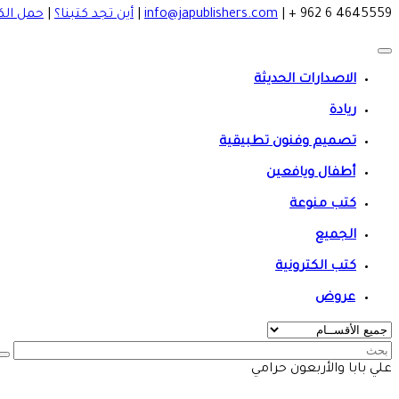
4645559 6 962 +
|
info@japublishers.com
|
أين تجد كتبنا؟
|
حمل الك
الاصدارات الحديثة
ريادة
تصميم وفنون تطبيقية
أطفال ويافعين
كتب منوعة
الجميع
كتب الكترونية
عروض
علي بابا والأربعون حرامي