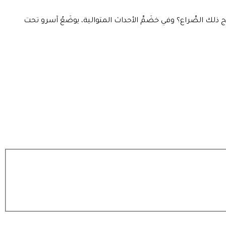
ج ذلك الصِّراع؟ وفي خضَمِّ الأحداث المتوالية، يوضَعُ آسرو تحت