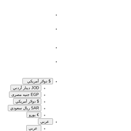
$ دولار أمريكي
JOD دينار أردني
EGP جنيه مصرى‎
$ دولار أمريكي
SAR ريال سعودي
€ يورو
عربي
عربي