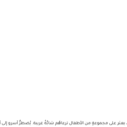
عثر على مجموعةٍ من الأطفال ترعاهُم شابَّةٌ غريبة. يُضطرُّ آسرو إلى أخذِ