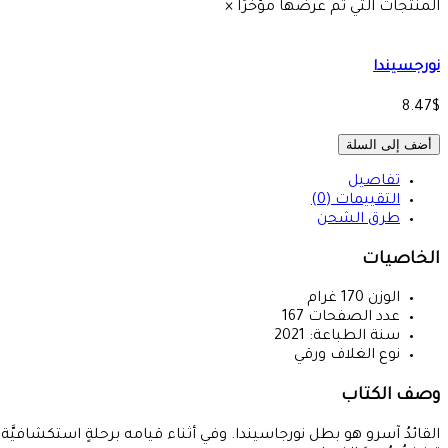
المنتجات التي تم عرضها مؤخرًا
×
نورجسيندا
8.47$
أضف إلى السلة
تفاصيل
التقييمات (0)
طرق الشحن
الخاصيات
الوزن
170
غرام
عدد الصفحات
167
سنة الطباعة:
2021
نوع الغلاف
ورقي
وصف الكتاب
القائدُ آسرو هو بطل نورجاسيندا. وفي أثناء قيامه برحلةٍ استكشافيَّة، ي