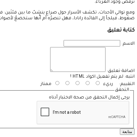
ترفضُ وُجودَ الغرباء.
ومع توالي الأحداث، تكشف الأسرار حول صراع ينشبُ ما بين فئتَين: فئة ‘‘
ضغوط، فيلجأ إلى القائدة رانادا، فهل تنصرُه أم أنَّها ستخضعُ لأصوات
كتابة تعليق
الاسم:
اضافة تعليق:
انتبه:
لم يتم تفعيل اكواد HTML !
التقييم:
رديء
ممتاز
التحقق
يرجى إكمال التحقق من صحة الاختبار أدناه
متابعة