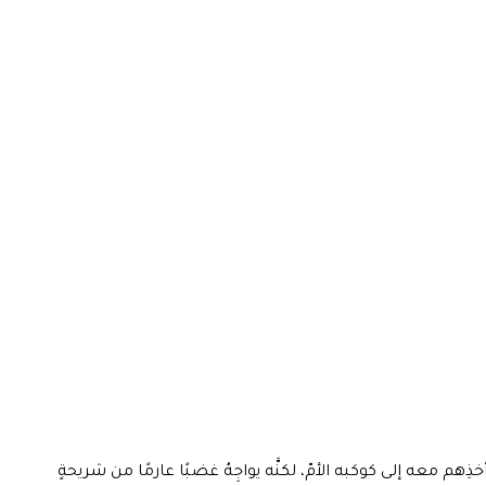
هم معه إلى كوكبه الأمّ، لكنَّه يواجِهُ غضبًا عارمًا من شريحةٍ