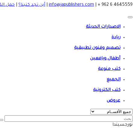
4645559 6 962 +
|
info@japublishers.com
|
أين تجد كتبنا؟
|
حمل الك
الاصدارات الحديثة
ريادة
تصميم وفنون تطبيقية
أطفال ويافعين
كتب منوعة
الجميع
كتب الكترونية
عروض
نورجسيندا