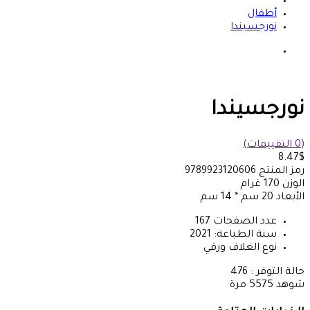
أطفال
نورجسيندا
نورجسيندا
(0 التقييمات)
8.47$
رمز المنتج
9789923120606
الوزن
170
غرام
الأبعاد
20 سم * 14 سم
عدد الصفحات
167
سنة الطباعة:
2021
نوع الغلاف
ورقي
حالة التوفر :
476
شوهد
5575 مرة