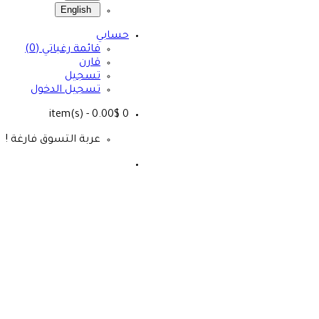
English
حسابي
قائمة رغباتي (0)
قارن
تسجيل
تسجيل الدخول
- 0.00$
item(s)
0
عربة التسوق فارغة !