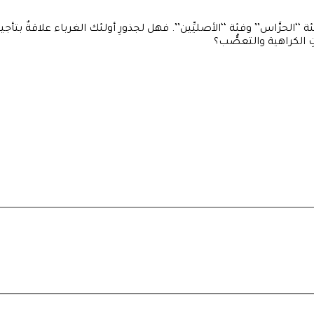
الحرَّاس’’ وفئة ‘‘الأصليِّين’’. فهل لجذورِ أولئك الغرباء علاقةٌ بتأجي
ِ الكراهية والتعصُّب؟