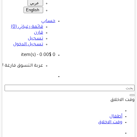
عربي
English
حسابي
قائمة رغباتي (0)
قارن
تسجيل
تسجيل الدخول
- 0.00$
item(s)
0
عربة التسوق فارغة !
 الاخلاق
أطفال
وقت الاخلاق