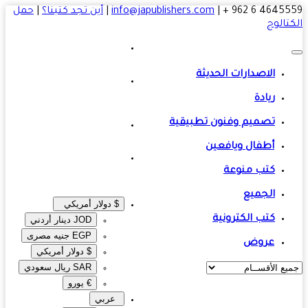
4645559 6 
|
info@japublishers.com
|
أين تجد كتبنا؟
|
حمل
تالوج
الاصدارات الحديثة
ريادة
تصميم وفنون تطبيقية
أطفال ويافعين
كتب منوعة
الجميع
$ دولار أمريكي
كتب الكترونية
JOD دينار أردني
EGP جنيه مصرى‎
عروض
$ دولار أمريكي
SAR ريال سعودي
€ يورو
عربي