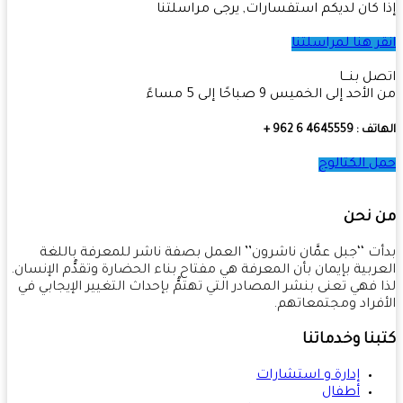
 كان لديكم استفسارات, يرجى مراسلتنا
ر هنا لمراسلتنا
ل بنـــا
أحد إلى الخميس 9 صباحًا إلى 5 مساءً
4645559 6 962 +
 الكتالوج
 نحن
ت ‘‘جبل عمَّان ناشرون’’ العمل بصفة ناشر للمعرفة باللغة
ربية بإيمان بأن المعرفة هي مفتاح بناء الحضارة وتقدُّم الإنسان.
 فهي تعنى بنشر المصادر التي تهتمُّ بإحداث التغيير الإيجابي في
فراد ومجتمعاتهم.
نا وخدماتنا
إدارة و استشارات
أطفال