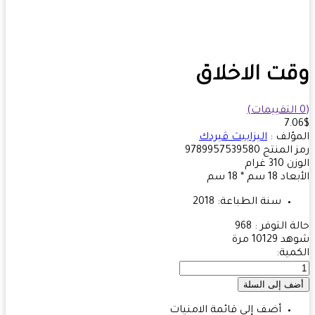
ت الاخلاق
7.
ؤلف :
اليزابيث ڤيردك
 المنتج
9789957539580
زن
310
غرام
بعاد
18 سم * 18 سم
سنة الطباعة:
2018
ة التوفر :
968
هد
10129 مرة
مية:
أضف إلى قائمة الامنيات