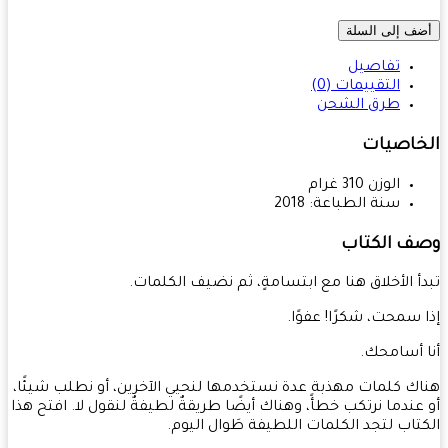
ف إلى السلة
تفاصيل
التقييمات (0)
طرق الشحن
خاصيات
الوزن
310
غرام
سنة الطباعة:
2018
ف الكتاب
أ الأخلاق هنا مع ابتسامةٍ، ثم نضيف الكلمات.
 سمحت، شكرًا! عفوًا.
 أسامحك.
ك كلمات مهذبة عدة نستخدمها لنحيي الآخرين، أو نطلب شيئًا،
عندما نرتكب خطأً، وهناك أيضًا طريقةٌ لطيفةٌ لنقول لا. افتح هذا
تاب لتجد الكلمات اللطيفة طَوال اليوم.