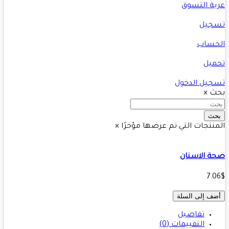
ة التسوق
جيل
حساب
يل
يل الدخول
ث
×
ث
نتجات التي تم عرضها مؤخرًا
×
 الاسنان
7.
ف إلى السلة
تفاصيل
التقييمات (0)