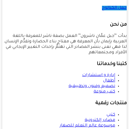
 الكتالوج
 نحن
ت ‘‘جبل عمَّان ناشرون’’ العمل بصفة ناشر للمعرفة باللغة
ربية بإيمان بأن المعرفة هي مفتاح بناء الحضارة وتقدُّم الإنسان.
 فهي تعنى بنشر المصادر التي تهتمُّ بإحداث التغيير الإيجابي في
فراد ومجتمعاتهم.
نا وخدماتنا
إدارة و استشارات
أطفال
تصميم وفنون وتطبيقية
كتب منوعة
تجات رقمية
كتبي
مصادر إلكترونية
موسوعة عالم التعلم للصغار