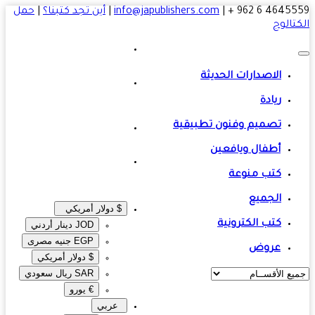
4645559 6 
|
info@japublishers.com
|
أين تجد كتبنا؟
|
حمل
تالوج
الاصدارات الحديثة
ريادة
تصميم وفنون تطبيقية
أطفال ويافعين
كتب منوعة
الجميع
$ دولار أمريكي
كتب الكترونية
JOD دينار أردني
EGP جنيه مصرى‎
عروض
$ دولار أمريكي
SAR ريال سعودي
€ يورو
عربي