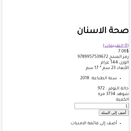
ة الاسنان
7.
 المنتج
9789957539672
زن
144
غرام
بعاد
23 سم * 17 سم
سنة الطباعة:
2018
ة التوفر :
972
هد
3734 مرة
مية:
أضف إلى قائمة الامنيات