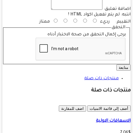
فة تعليق:
به:
لم يتم تفعيل اكواد HTML !
قييم:
رديء
ممتاز
التحقق
رجى إكمال التحقق من صحة الاختبار أدناه
ابعة
منتجات ذات صلة
تجات ذات صلة
ف إلى قائمة الامنيات
اضف للمقارنة
سعافات الاولية