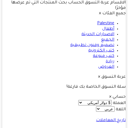
قسام
عربة التسوق
الحساب
بحث
المنتجات التي تم عرضها
رًا
ع الفئات
×
Palestine
أطفال
الاصدارات الحديثة
الجميع
تصميم وفنون تطبيقية
كتب الكترونية
كتب منوعة
ريادة
العروض
ة التسوق
×
 التسوق الخاصة بك فارغة!
ابي
×
ملة
غة
يخ المعاملات