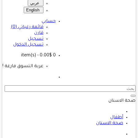
عربي
English
حسابي
قائمة رغباتي (0)
قارن
تسجيل
تسجيل الدخول
- 0.00$
item(s)
0
عربة التسوق فارغة !
 الاسنان
أطفال
صحة الاسنان