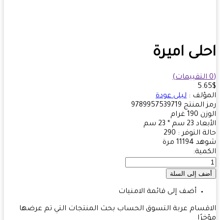
لى اميرة
5.
ؤلف :
ليلى عودة
 المنتج
9789957539719
زن
190
غرام
بعاد
23 سم * 23 سم
ة التوفر :
290
هد
11194 مرة
مية:
أضف إلى قائمة الامنيات
قسام
عربة التسوق
الحساب
بحث
المنتجات التي تم عرضها
رًا