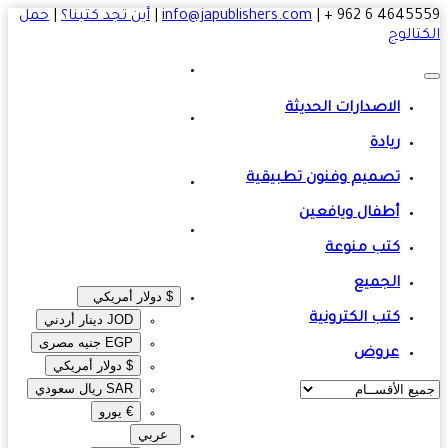
4645559 6 
|
info@japublishers.com
|
أين تجد كتبنا؟
|
حمل
تالوج
الاصدارات الحديثة
ريادة
تصميم وفنون تطبيقية
أطفال ويافعين
كتب منوعة
الجميع
$ دولار أمريكي
كتب الكترونية
JOD دينار أردني
EGP جنيه مصرى‎
عروض
$ دولار أمريكي
SAR ريال سعودي
€ يورو
عربي