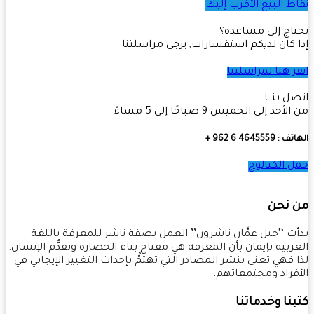
ط البيع الأقرب إليك
اج إلى مساعدة؟
 كان لديكم استفسارات, يرجى مراسلتنا
ر هنا لمراسلتنا
ل بنـــا
أحد إلى الخميس 9 صباحًا إلى 5 مساءً
4645559 6 962 +
 الكتالوج
 نحن
ت ‘‘جبل عمَّان ناشرون’’ العمل بصفة ناشر للمعرفة باللغة
ربية بإيمان بأن المعرفة هي مفتاح بناء الحضارة وتقدُّم الإنسان.
 فهي تعنى بنشر المصادر التي تهتمُّ بإحداث التغيير الإيجابي في
فراد ومجتمعاتهم.
نا وخدماتنا