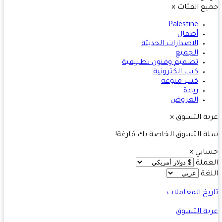
ع الفئات
×
Palestine
أطفال
الاصدارات الحديثة
الجميع
تصميم وفنون تطبيقية
كتب الكترونية
كتب منوعة
ريادة
العروض
ة التسوق
×
 التسوق الخاصة بك فارغة!
ابي
×
ملة
غة
يخ المعاملات
ة التسوق