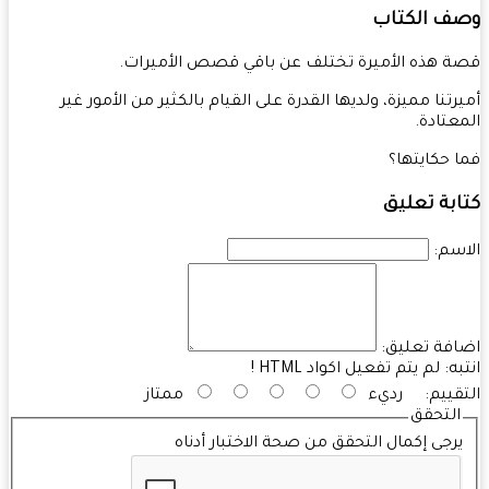
ف الكتاب
 هذه الأميرة تختلف عن باقي قصص الأميرات.
رتنا مميزة، ولديها القدرة على القيام بالكثير من الأمور غير
عتادة.
 حكايتها؟
بة تعليق
سم:
فة تعليق:
به:
لم يتم تفعيل اكواد HTML !
قييم:
رديء
ممتاز
التحقق
رجى إكمال التحقق من صحة الاختبار أدناه