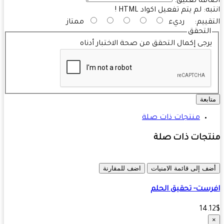
فة تعليق:
به:
لم يتم تفعيل اكواد HTML !
قييم:
رديء
ممتاز
التحقق
رجى إكمال التحقق من صحة الاختبار أدناه
ابعة
منتجات ذات صلة
تجات ذات صلة
ف إلى قائمة الامنيات
اضف للمقارنة
ست- تحقيق الحلم
14.