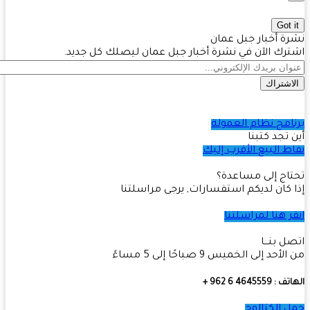
Got 
ة أخبار جبل عمان
رك الآن في نشرة أخبار جبل عمان ليصلك كل جديد.
اشتراك
امج نظام العمولة
 تجد كتبنا
ط البيع الأقرب إليك
اج إلى مساعدة؟
 كان لديكم استفسارات, يرجى مراسلتنا
ر هنا لمراسلتنا
ل بنـــا
أحد إلى الخميس 9 صباحًا إلى 5 مساءً
4645559 6 962 +
 الكتالوج