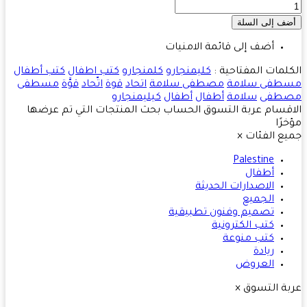
أضف إلى قائمة الامنيات
لمات المفتاحية :
كليمنجارو
كلمنجارو
كتب اطفال
كتب أطفال
طفى سلامة
مصطفى سلامة
اتحاد
قوة
اتّحاد
قوَّة
مسطفى
طفى
سلامة
أطفال
أطفال
كيليمنجارو
قسام
عربة التسوق
الحساب
بحث
المنتجات التي تم عرضها
رًا
ع الفئات
×
Palestine
أطفال
الاصدارات الحديثة
الجميع
تصميم وفنون تطبيقية
كتب الكترونية
كتب منوعة
ريادة
العروض
ة التسوق
×