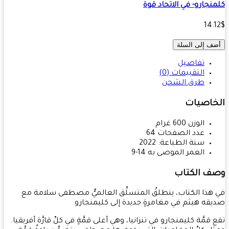
نجارو- في الاتحاد قوة
14.
ف إلى السلة
تفاصيل
التقييمات (0)
طرق الشحن
خاصيات
الوزن
600
غرام
عدد الصفحات
64
سنة الطباعة:
2022
العمر الموصى به
14-9
ف الكتاب
هذا الكتاب، ينطلقُ المتسلِّق العالميُّ مصطفى سلامة مع
قه هيثم في مغامرةٍ جديدة إلى كليمنجارو
 قمَّة كليمنجارو في تنزانيا، وهي أعلى قمَّةٍ في كلِّ قارَّة أفريقيا.