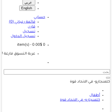
عربي
English
حسابي
قائمة رغباتي (0)
قارن
تسجيل
تسجيل الدخول
- 0.00$
item(s)
0
عربة التسوق فارغة !
نجارو- في الاتحاد قوة
أطفال
كلمنجارو- في الاتحاد قوة