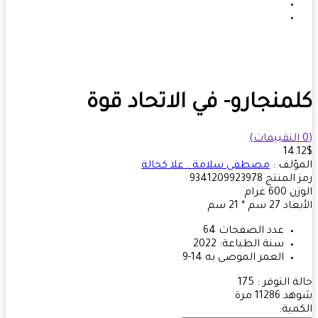
منجارو- في الاتحاد قوة
14.
ؤلف :
مصطفى سلامة . علا كحالة
 المنتج
9341209923978
زن
600
غرام
بعاد
27 سم * 21 سم
عدد الصفحات
64
سنة الطباعة:
2022
العمر الموصى به
14-9
ة التوفر :
175
هد
11286 مرة
مية: