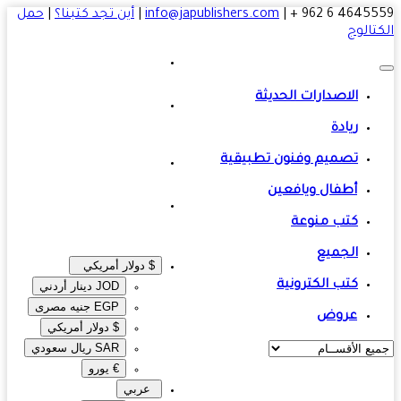
4645559 6 
|
info@japublishers.com
|
أين تجد كتبنا؟
|
حمل
تالوج
الاصدارات الحديثة
ريادة
تصميم وفنون تطبيقية
أطفال ويافعين
كتب منوعة
الجميع
$ دولار أمريكي
كتب الكترونية
JOD دينار أردني
EGP جنيه مصرى‎
عروض
$ دولار أمريكي
SAR ريال سعودي
€ يورو
عربي