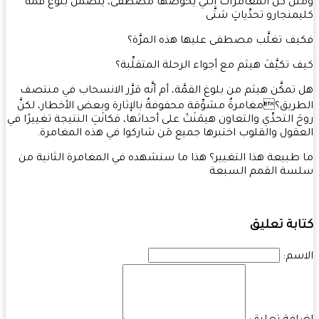
ل كلِّ المغامرات التي يخوضها مصطفى، يتضمَّن بلوغُ قمَّة
منجارو تحدِّياتٍ شتَّى
ف تغلَّب مصطفى عليها هذه المرَّة؟
 تكيَّفَ هيثم مع أجواء الرحلة المتقلِّبة؟
تمكَّن هيثم من بلوغ القمَّة، أم أنَّه قرَّر الانسحاب في منتصف
ريق؟مغامرةٌ مشوِّقة محفوفةٌ بالإثارة وبعض الأخطار، لكنَّ
َ التحدِّي والتعاون هيمَنَتْ على أحداثها، فكانَتِ النتيجة تغييرًا في
قول والقلوب اختبرها جميع مَن شاركوا في هذه المغامرة.
طبيعة هذا التغيير؟ هذا ما سنشهده في المغامرة الثانية من
سة القمم السبعة
بة تعليق
سم: