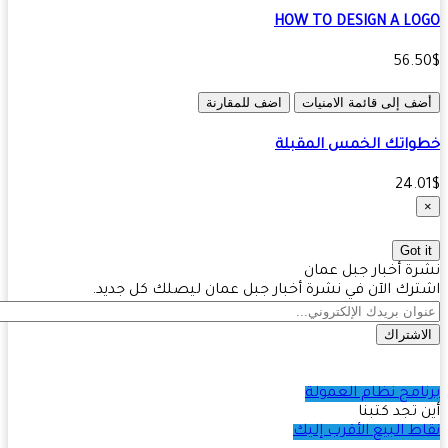
HOW TO DESIGN A L
56.
ف إلى قائمة الامنيات
اضف للمقارنة
اتك الخمس المقبلة
24.
Got 
ة أخبار جبل عمان
رك الآن في نشرة أخبار جبل عمان ليصلك كل جديد.
اشتراك
امج نظام العمولة
 تجد كتبنا
ط البيع الأقرب إليك