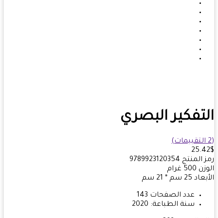
تفكير البصري
25.
 المنتج
9789923120354
زن
500
غرام
بعاد
25 سم * 21 سم
عدد الصفحات
143
سنة الطباعة:
2020