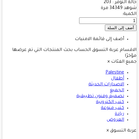
ة التوفر :
203
هد
34349 مرة
مية:
أضف إلى قائمة الامنيات
قسام
عربة التسوق
الحساب
بحث
المنتجات التي تم عرضها
رًا
ع الفئات
×
Palestine
أطفال
الاصدارات الحديثة
الجميع
تصميم وفنون تطبيقية
كتب الكترونية
كتب منوعة
ريادة
العروض
ة التسوق
×