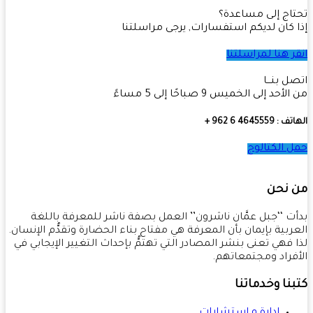
اج إلى مساعدة؟
 كان لديكم استفسارات, يرجى مراسلتنا
ر هنا لمراسلتنا
ل بنـــا
أحد إلى الخميس 9 صباحًا إلى 5 مساءً
4645559 6 962 +
 الكتالوج
 نحن
ت ‘‘جبل عمَّان ناشرون’’ العمل بصفة ناشر للمعرفة باللغة
ربية بإيمان بأن المعرفة هي مفتاح بناء الحضارة وتقدُّم الإنسان.
 فهي تعنى بنشر المصادر التي تهتمُّ بإحداث التغيير الإيجابي في
فراد ومجتمعاتهم.
نا وخدماتنا