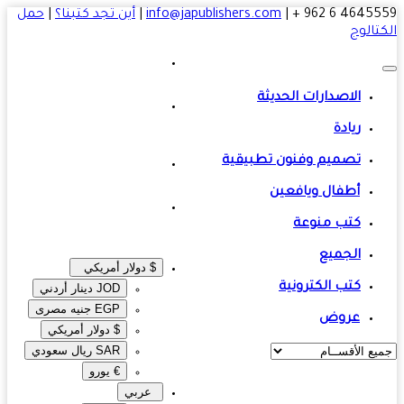
4645559 6 
|
info@japublishers.com
|
أين تجد كتبنا؟
|
حمل
تالوج
الاصدارات الحديثة
ريادة
تصميم وفنون تطبيقية
أطفال ويافعين
كتب منوعة
الجميع
$ دولار أمريكي
كتب الكترونية
JOD دينار أردني
EGP جنيه مصرى‎
عروض
$ دولار أمريكي
SAR ريال سعودي
€ يورو
عربي