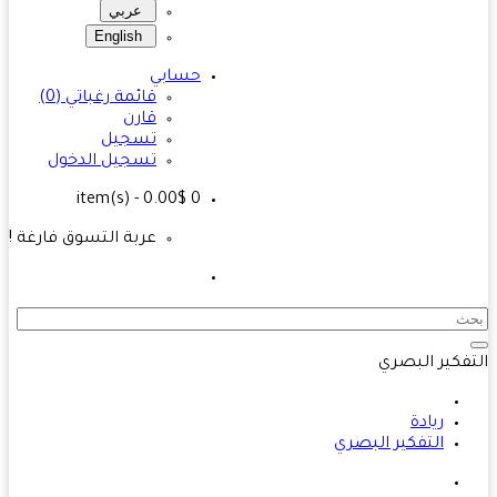
عربي
English
حسابي
قائمة رغباتي (0)
قارن
تسجيل
تسجيل الدخول
- 0.00$
item(s)
0
عربة التسوق فارغة !
فكير البصري
ريادة
التفكير البصري