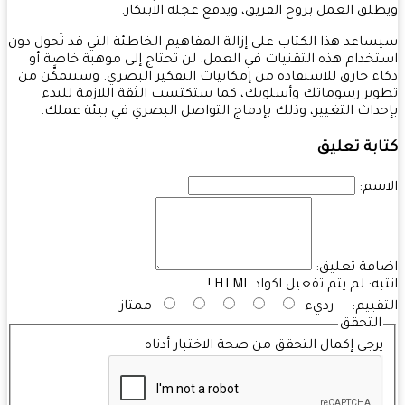
لق العمل بروح الفريق، ويدفع عجلة الابتكار.
اعد هذا الكتاب على إزالة المفاهيم الخاطئة التي قد تَحول دون
خدام هذه التقنيات في العمل. لن تحتاج إلى موهبة خاصة أو
ء خارق للاستفادة من إمكانيات التفكير البصري. وستتمكَّن من
ير رسوماتك وأسلوبك، كما ستكتسب الثقة اللازمة للبدء
داث التغيير، وذلك بإدماج التواصل البصري في بيئة عملك.
بة تعليق
سم:
فة تعليق:
به:
لم يتم تفعيل اكواد HTML !
قييم:
رديء
ممتاز
التحقق
رجى إكمال التحقق من صحة الاختبار أدناه