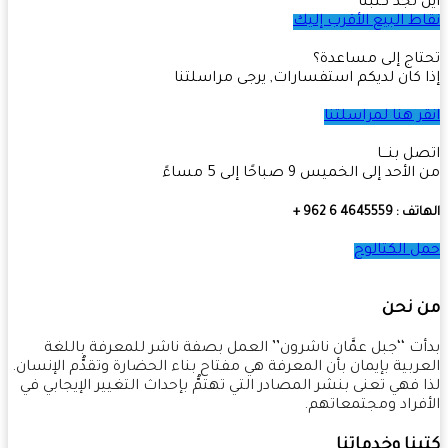
 تجد كتبنا
ط البيع الأقرب إليك
اج إلى مساعدة؟
 كان لديكم استفسارات, يرجى مراسلتنا
ر هنا لمراسلتنا
ل بنـــا
أحد إلى الخميس 9 صباحًا إلى 5 مساءً
4645559 6 962 +
 الكتالوج
 نحن
ت ‘‘جبل عمَّان ناشرون’’ العمل بصفة ناشر للمعرفة باللغة
ربية بإيمان بأن المعرفة هي مفتاح بناء الحضارة وتقدُّم الإنسان.
 فهي تعنى بنشر المصادر التي تهتمُّ بإحداث التغيير الإيجابي في
فراد ومجتمعاتهم.
نا وخدماتنا