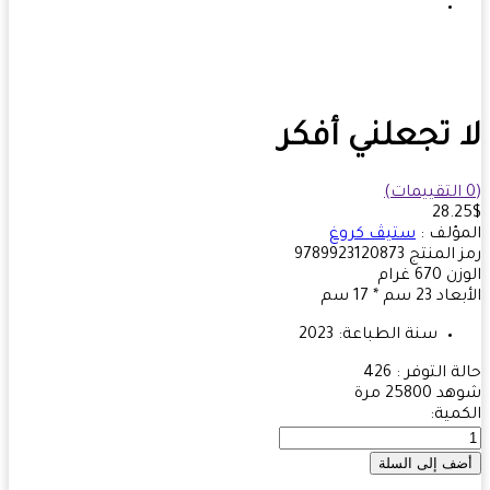
 تجعلني أفكر
28.
ؤلف :
ستيڤ كروغ
 المنتج
9789923120873
زن
670
غرام
بعاد
23 سم * 17 سم
سنة الطباعة:
2023
ة التوفر :
426
هد
25800 مرة
مية: