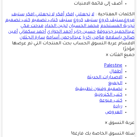
أضف إلى قائمة الامنيات
لمات المفتاحية :
لا
تجعلني
افكر
أفكر
لا تجعلني افكر
ستيف
غ،ستيڤ كروغ
ستيف
كروغ
ستيڤ
كتاب تصميم
كتب تصميم
بة المستخدم
محمد الحسبان
لجين الحداد
مدحت مكي
الحميد جرندوقة
حسين جابر
أحمد الحواري
أحمد سكماني
أمين
ح باسلامة
مؤمن زكريا
عبدالرحمن أسامة
سارة الجثلان
قسام
عربة التسوق
الحساب
بحث
المنتجات التي تم عرضها
رًا
ع الفئات
×
Palestine
أطفال
الاصدارات الحديثة
الجميع
تصميم وفنون تطبيقية
كتب الكترونية
كتب منوعة
ريادة
العروض
ة التسوق
×
 التسوق الخاصة بك فارغة!