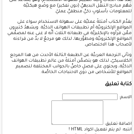
ُّ هذا الكتاب دليلًا لتقييم سهولة الاستخدام، وهو يساعد على
ْم مبادئ التنقُّل البديهيِّ (دون تفكير) مع وضْع هيكليَّة
علومات بأسلوبٍ ذكيٍّ منطقيٍّ عمليّ.
ِّم الكتاب أمثلةً عمليَّة على سهولة الاستخدام سواء على
واقع الإلكترونيَّة أم تطبيقات الهواتف الذكيَّة. ويشهدُ كثيرون
ّن قرأوه بالإنكليزيَّة في طبعاته الثلاث أنَّه لا غنى عنه لمصمِّمي
واقع الإلكترونيَّة ومطوِّريها، لذلك هو مرجعٌ لا بدَّ من قراءته
حاب هذا الاختصاص.
تي الترجمة العربيَّة عن الطبعة الثالثة الأحدث من هذا المرجع
لاسيكيّ، لذلك هو يتضمَّن أمثلةً من عالم تطبيقات الهواتف
كيَّة، ويحتوي على فصلٍ خاصٍّ بالجوانب المختلفة لتصميم
واقع للأشخاص من ذوي الاحتياجات الخاصَّة.
بة تعليق
سم:
فة تعليق:
به:
لم يتم تفعيل اكواد HTML !