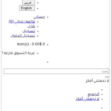
عربي
English
حسابي
قائمة رغباتي (0)
قارن
تسجيل
تسجيل الدخول
- 0.00$
item(s)
0
عربة التسوق فارغة !
تجعلني أفكر
الجميع
لا تجعلني أفكر