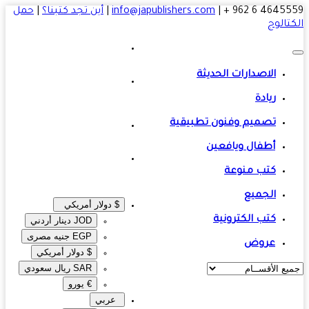
4645559 6 
|
info@japublishers.com
|
أين تجد كتبنا؟
|
حمل
تالوج
الاصدارات الحديثة
ريادة
تصميم وفنون تطبيقية
أطفال ويافعين
كتب منوعة
الجميع
$ دولار أمريكي
كتب الكترونية
JOD دينار أردني
EGP جنيه مصرى‎
عروض
$ دولار أمريكي
SAR ريال سعودي
€ يورو
عربي