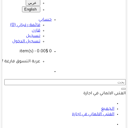
عربي
English
حسابي
قائمة رغباتي (0)
قارن
تسجيل
تسجيل الدخول
- 0.00$
item(s)
0
عربة التسوق فارغة !
تىى الالماني في اجازة
الجميع
الفتىى الالماني في اجازة