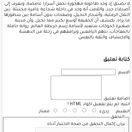
تصدق؛ إذ وجد طاحونة مهجورة تحمل أسرارا غامضة، وتعرف إلى
قاء جدد، واللافت أنه وجد في داخله شجاعة غامرة مختبئة. بين
لال الرملية، وأشجار النخيل، وصفحات يدون أسامة بين سطورها
يراه، يكتشف أن الحقيقة أوسع بكثير مما تخيل، وأن مدينة
رة كجوكات ستعيد لأسامة رسم خريطة العالم. رواية حافلة
مفاجآت، تلهم اليافعين وترافقهم في رحلة من الدهشة
اكتشاف والثقة بالنفس.
بة تعليق
سم:
فة تعليق:
به:
لم يتم تفعيل اكواد HTML !
قييم:
رديء
ممتاز
التحقق
رجى إكمال التحقق من صحة الاختبار أدناه