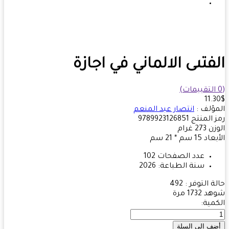
فتىى الالماني في اجازة
11.
ؤلف :
انتصار عبد المنعم
 المنتج
9789923126851
زن
273
غرام
بعاد
15 سم * 21 سم
عدد الصفحات
102
سنة الطباعة:
2026
ة التوفر :
492
هد
1732 مرة
مية: