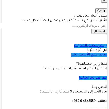
Got 
ة أخبار جبل عمان
رك الآن في نشرة أخبار جبل عمان ليصلك كل جديد.
اشتراك
امج نظام العمولة
 تجد كتبنا
ط البيع الأقرب إليك
اج إلى مساعدة؟
 كان لديكم استفسارات, يرجى مراسلتنا
ر هنا لمراسلتنا
ل بنـــا
أحد إلى الخميس 9 صباحًا إلى 5 مساءً
4645559 6 962 +