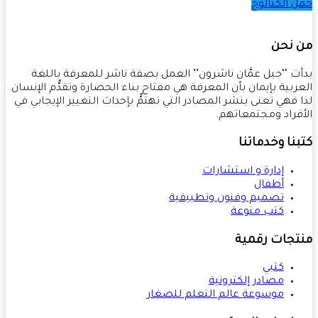
 الكتالوج
 نحن
ت ‘‘جبل عمَّان ناشرون’’ العمل بصفة ناشر للمعرفة باللغة
ربية بإيمان بأن المعرفة هي مفتاح بناء الحضارة وتقدُّم الإنسان.
 فهي تعنى بنشر المصادر التي تهتمُّ بإحداث التغيير الإيجابي في
فراد ومجتمعاتهم.
نا وخدماتنا
إدارة و استشارات
أطفال
تصميم وفنون وتطبيقية
كتب منوعة
تجات رقمية
كتبي
مصادر إلكترونية
موسوعة عالم التعلم للصغار