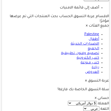
أضف إلى قائمة الامنيات
قسام
عربة التسوق
الحساب
بحث
المنتجات التي تم عرضها
رًا
ع الفئات
×
Palestine
أطفال
الاصدارات الحديثة
الجميع
تصميم وفنون تطبيقية
كتب الكترونية
كتب منوعة
ريادة
العروض
ة التسوق
×
 التسوق الخاصة بك فارغة!
ابي
×
ملة
غة