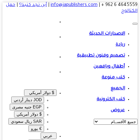
4645559 6 
|
info@japublishers.com
|
أين تجد كتبنا؟
|
حمل
تالوج
الاصدارات الحديثة
ريادة
تصميم وفنون تطبيقية
أطفال ويافعين
كتب منوعة
الجميع
$ دولار أمريكي
كتب الكترونية
JOD دينار أردني
EGP جنيه مصرى‎
عروض
$ دولار أمريكي
SAR ريال سعودي
€ يورو
عربي