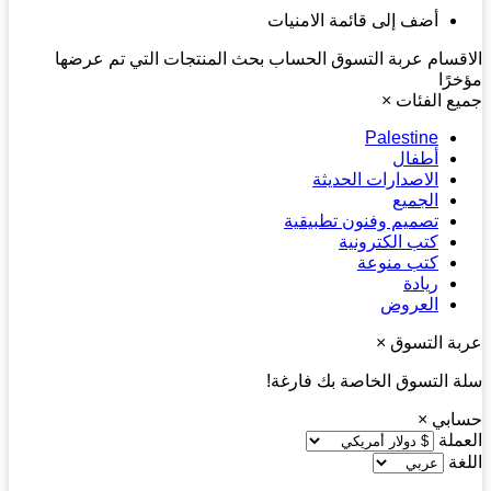
أضف إلى قائمة الامنيات
قسام
عربة التسوق
الحساب
بحث
المنتجات التي تم عرضها
رًا
ع الفئات
×
Palestine
أطفال
الاصدارات الحديثة
الجميع
تصميم وفنون تطبيقية
كتب الكترونية
كتب منوعة
ريادة
العروض
ة التسوق
×
 التسوق الخاصة بك فارغة!
ابي
×
ملة
غة