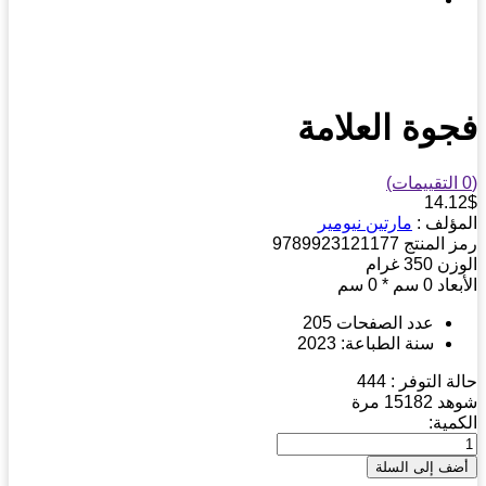
وة العلامة
14.
ؤلف :
مارتين نيومير
 المنتج
9789923121177
زن
350
غرام
عاد
0 سم * 0 سم
عدد الصفحات
205
سنة الطباعة:
2023
ة التوفر :
444
هد
15182 مرة
مية: