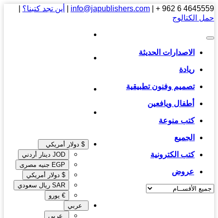
4645559 6 
|
info@japublishers.com
|
أين تجد كتبنا؟
|
 الكتالوج
الاصدارات الحديثة
ريادة
تصميم وفنون تطبيقية
أطفال ويافعين
كتب منوعة
الجميع
$ دولار أمريكي
كتب الكترونية
JOD دينار أردني
EGP جنيه مصرى‎
عروض
$ دولار أمريكي
SAR ريال سعودي
€ يورو
عربي
عربي