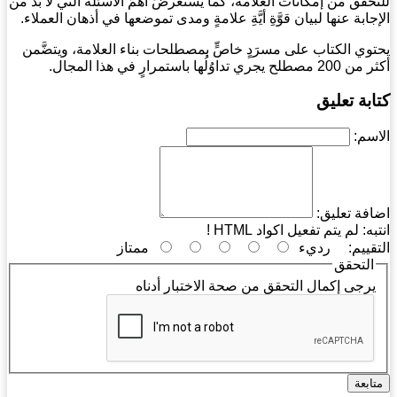
حقُّق من إمكانات العلامة، كما يستعرضُ أهمَّ الأسئلة التي لا بدَّ من
جابة عنها لبيان قوَّةِ أيَّةِ علامةٍ ومدى تموضعها في أذهان العملاء.
وي الكتاب على مسرَدٍ خاصٍّ بمصطلحات بناء العلامة، ويتضَّمن
يجري تداوُلُها باستمرارٍ في هذا المجال.
بة تعليق
سم:
فة تعليق:
به:
لم يتم تفعيل اكواد HTML !
قييم:
رديء
ممتاز
التحقق
رجى إكمال التحقق من صحة الاختبار أدناه
ابعة