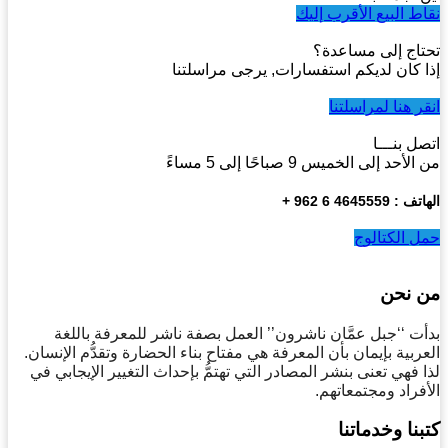
ط البيع الأقرب إليك
اج إلى مساعدة؟
 كان لديكم استفسارات, يرجى مراسلتنا
ر هنا لمراسلتنا
ل بنـــا
أحد إلى الخميس 9 صباحًا إلى 5 مساءً
4645559 6 962 +
 الكتالوج
 نحن
ت ‘‘جبل عمَّان ناشرون’’ العمل بصفة ناشر للمعرفة باللغة
ربية بإيمان بأن المعرفة هي مفتاح بناء الحضارة وتقدُّم الإنسان.
 فهي تعنى بنشر المصادر التي تهتمُّ بإحداث التغيير الإيجابي في
فراد ومجتمعاتهم.
نا وخدماتنا