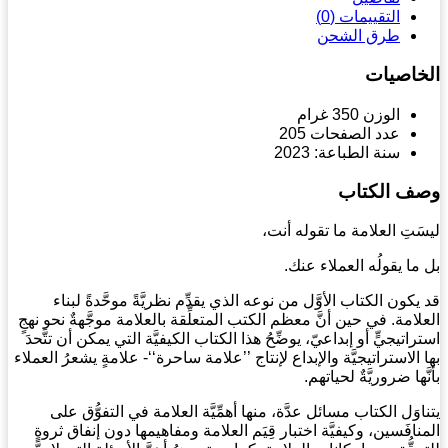
التقييمات (0)
طرق الشحن
خاصيات
الوزن
350
غرام
عدد الصفحات
205
سنة الطباعة:
2023
ف الكتاب
َتِ العلامة ما تقوله أنت،
ما يقولُه العملاء عنك.
يكون الكتاب الأوَّل من نوعه الذي يقدِّم نظريَّةً موحَّدةً لبناء
لامة. في حين أنَّ معظم الكتب المتعلِّقة بالعلامة موجَّهةٌ نحو نهجٍ
راتيجيٍّ أو إبداعيّ، يوضِّحُ هذا الكتاب الكيفيَّة التي يمكن أن تتَّحدَ
 الاستراتيجيَّة والإبداع لإنتاج ’’علامة ساحرة‘‘- علامةٍ يشعرُ العملاء
َها ضروريَّةٌ لحياتهم.
اوَل الكتاب مسائل عدَّة، منها أهمِّيَّة العلامة في التفوُّق على
نافَسين، وكيفيَّة اختبار قِيَم العلامة ومفاهيمها دون إنفاق ثروةٍ