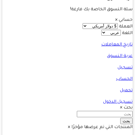
 التسوق الخاصة بك فارغة!
ابي
×
ملة
غة
يخ المعاملات
ة التسوق
جيل
حساب
يل
يل الدخول
ث
×
ث
نتجات التي تم عرضها مؤخرًا
×