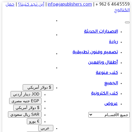
4645559 6 
|
info@japublishers.com
|
أين تجد كتبنا؟
|
حمل
تالوج
الاصدارات الحديثة
ريادة
تصميم وفنون تطبيقية
أطفال ويافعين
كتب منوعة
الجميع
$ دولار أمريكي
كتب الكترونية
JOD دينار أردني
EGP جنيه مصرى‎
عروض
$ دولار أمريكي
SAR ريال سعودي
€ يورو
عربي