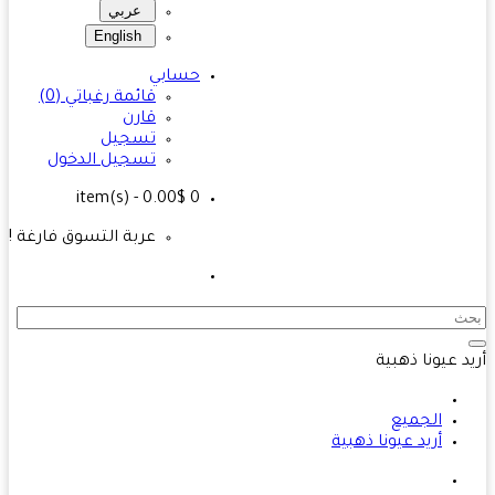
عربي
English
حسابي
قائمة رغباتي (0)
قارن
تسجيل
تسجيل الدخول
- 0.00$
item(s)
0
عربة التسوق فارغة !
د عيونا ذهبية
الجميع
أريد عيونا ذهبية