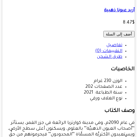
د عيونا ذهبية
8.
ف إلى السلة
تفاصيل
التقييمات (0)
طرق الشحن
خاصيات
الوزن
230
غرام
عدد الصفحات
202
سنة الطباعة:
2021
نوع الغلاف
ورقي
ف الكتاب
في عام 2090م، وفي مدينة كوارتزيا الرائعة في جزر القمر، يستأثر
صحاب العيون الذهبيَّة’’ بالعلوم، ويسكنون أعلى سطح الأرض،
تعبِدون الأكثريَّة المسمَّاة ‘‘المحدودون’’ فيحرمونهم من حقِّ