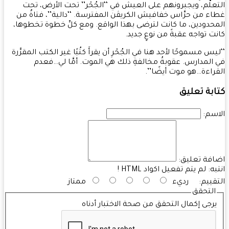
علُّم، ويجبرونهم على العيش في ‘‘الجُحْر’’ تحت الأرض، تحت
ء من حرَّاس خفافيش الكريڤن المفترسة. ‘‘دالية’’، فتاةٌ من
حدودين، ما كانت لترضى بهذا الواقع. ومع كلِّ خطوة تخطوها،
ت تواجه عقبةً من نوعٍ جديد.
يس مسموحًا لأحد هنا في الجُحْرِ أن يقرأَ كتُبًا غير الكتب المقرَّرة
المدارس. عقوبةُ مخالفةِ ذلك هي الموت. أمَّا لي…فعدم
راءة…هو موت أيضًا’’.
بة تعليق
سم:
فة تعليق:
به:
لم يتم تفعيل اكواد HTML !
قييم:
رديء
ممتاز
التحقق
رجى إكمال التحقق من صحة الاختبار أدناه