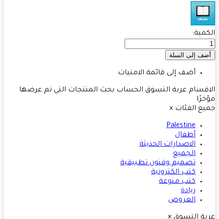
مية:
أضف إلى قائمة الامنيات
قسام
عربة التسوق
الحساب
بحث
المنتجات التي تم عرضها
رًا
ع الفئات
×
Palestine
أطفال
الاصدارات الحديثة
الجميع
تصميم وفنون تطبيقية
كتب الكترونية
كتب منوعة
ريادة
العروض
ة التسوق
×