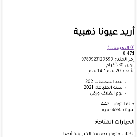
يد عيونا ذهبية
8.
 المنتج
9789923120590
زن
230
غرام
بعاد
20 سم * 14 سم
عدد الصفحات
202
سنة الطباعة:
2021
نوع الغلاف
ورقي
ة التوفر :
442
هد
6694 مرة
يارات المتاحة:
تاب متوفر بصيغة الكترونية أيضا