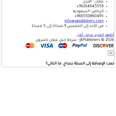
عمان - الاردن
96264645559+
الرياض- السعودية
966550860495+
info@japublishers.com
من الأحد إلى الخميس 9 صباحًا إلى 5 مساءً
ر المزيد
عرض أقل
JAPublishers  - شركة جبل عمان ناشرون
 الإضافة إلى السلة بنجاح. ما التالي؟