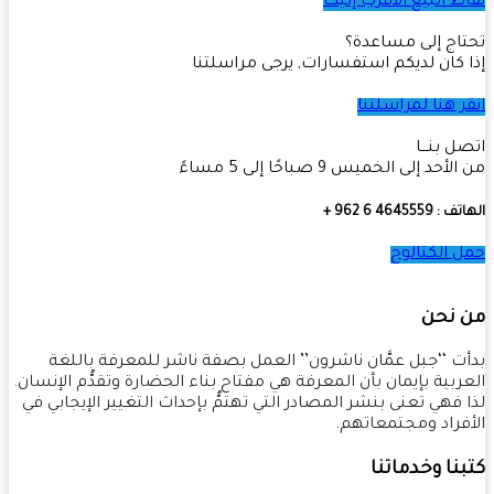
ط البيع الأقرب إليك
اج إلى مساعدة؟
 كان لديكم استفسارات, يرجى مراسلتنا
ر هنا لمراسلتنا
ل بنـــا
أحد إلى الخميس 9 صباحًا إلى 5 مساءً
4645559 6 962 +
 الكتالوج
 نحن
ت ‘‘جبل عمَّان ناشرون’’ العمل بصفة ناشر للمعرفة باللغة
ربية بإيمان بأن المعرفة هي مفتاح بناء الحضارة وتقدُّم الإنسان.
 فهي تعنى بنشر المصادر التي تهتمُّ بإحداث التغيير الإيجابي في
فراد ومجتمعاتهم.
نا وخدماتنا