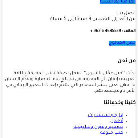
ر هنا لمراسلتنا
ل بنـــا
أحد إلى الخميس 9 صباحًا إلى 5 مساءً
4645559 6 962 +
 الكتالوج
 نحن
ت ‘‘جبل عمَّان ناشرون’’ العمل بصفة ناشر للمعرفة باللغة
ربية بإيمان بأن المعرفة هي مفتاح بناء الحضارة وتقدُّم الإنسان.
 فهي تعنى بنشر المصادر التي تهتمُّ بإحداث التغيير الإيجابي في
فراد ومجتمعاتهم.
نا وخدماتنا
إدارة و استشارات
أطفال
تصميم وفنون وتطبيقية
كتب منوعة