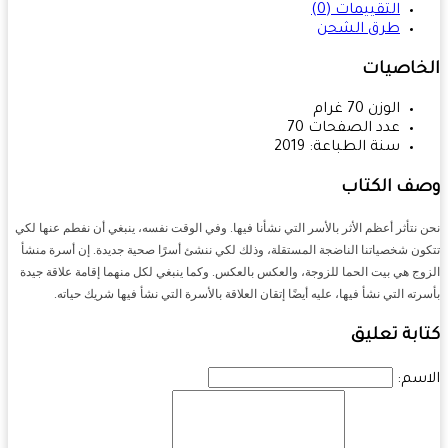
التقييمات (0)
طرق الشحن
خاصيات
الوزن
70
غرام
عدد الصفحات
70
سنة الطباعة:
2019
ف الكتاب
نتأثر أعظم الأثر بالأسر التي نشأنا فيها. وفي الوقت نفسه، ينبغي أن نفطم عنها لكي
ن شخصياتنا الناضجة المستقلة، وذلك لكي ننشئ أسرًا صحية جديدة. إن أسرة منشأ
ج هي بيت الحما للزوجة، والعكس بالعكس. وكما ينبغي لكل منهما إقامة علاقة جيدة
ته التي نشأ فيها، عليه أيضًا إتقان العلاقة بالأسرة التي نشأ فيها شريك حياته.
بة تعليق
سم: