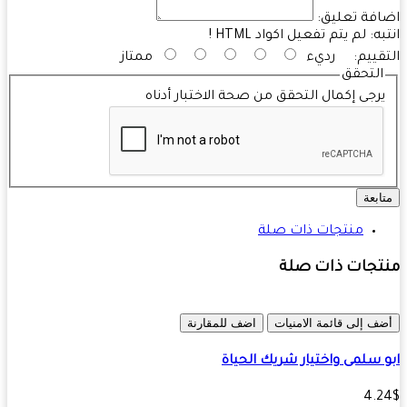
فة تعليق:
به:
لم يتم تفعيل اكواد HTML !
قييم:
رديء
ممتاز
التحقق
رجى إكمال التحقق من صحة الاختبار أدناه
ابعة
منتجات ذات صلة
تجات ذات صلة
ف إلى قائمة الامنيات
اضف للمقارنة
 سلمى واختيار شريك الحياة
4.