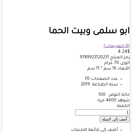
و سلمى وبيت الحما
4.
 المنتج
9789923120231‎
زن
70
غرام
بعاد
16 سم * 11 سم
عدد الصفحات
70
سنة الطباعة:
2019
ة التوفر :
100
هد
4600 مرة
مية:
أضف إلى قائمة الامنيات