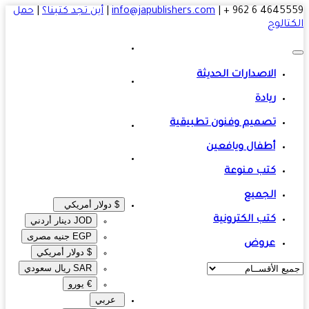
4645559 6 
|
info@japublishers.com
|
أين تجد كتبنا؟
|
حمل
تالوج
الاصدارات الحديثة
ريادة
تصميم وفنون تطبيقية
أطفال ويافعين
كتب منوعة
الجميع
$ دولار أمريكي
كتب الكترونية
JOD دينار أردني
EGP جنيه مصرى‎
عروض
$ دولار أمريكي
SAR ريال سعودي
€ يورو
عربي