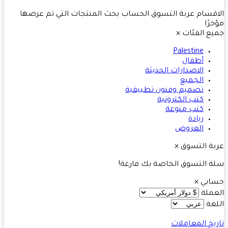
قسام
عربة التسوق
الحساب
بحث
المنتجات التي تم عرضها
رًا
ع الفئات
×
Palestine
أطفال
الاصدارات الحديثة
الجميع
تصميم وفنون تطبيقية
كتب الكترونية
كتب منوعة
ريادة
العروض
ة التسوق
×
 التسوق الخاصة بك فارغة!
ابي
×
ملة
غة
يخ المعاملات