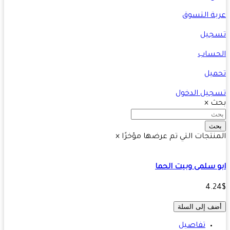
ة التسوق
جيل
حساب
يل
يل الدخول
ث
×
ث
نتجات التي تم عرضها مؤخرًا
×
 سلمى وبيت الحما
4.
ف إلى السلة
تفاصيل