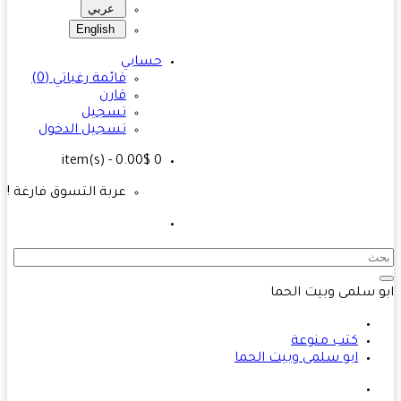
عربي
English
حسابي
قائمة رغباتي (0)
قارن
تسجيل
تسجيل الدخول
- 0.00$
item(s)
0
عربة التسوق فارغة !
 سلمى وبيت الحما
كتب منوعة
ابو سلمى وبيت الحما