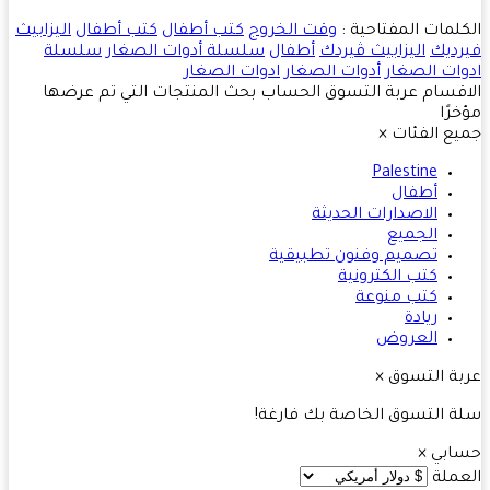
لمات المفتاحية :
وقت الخروج
كتب أطفال
كتب أطفال
اليزابيث
ديك
اليزابيث ڤيردك
أطفال
سلسلة أدوات الصغار
سلسلة
ات الصغار
أدوات الصغار
ادوات الصغار
قسام
عربة التسوق
الحساب
بحث
المنتجات التي تم عرضها
رًا
ع الفئات
×
Palestine
أطفال
الاصدارات الحديثة
الجميع
تصميم وفنون تطبيقية
كتب الكترونية
كتب منوعة
ريادة
العروض
ة التسوق
×
 التسوق الخاصة بك فارغة!
ابي
×
ملة