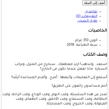
ف إلى السلة
تفاصيل
التقييمات (0)
طرق الشحن
خاصيات
الوزن
310
غرام
سنة الطباعة:
2018
ف الكتاب
عد...ولنذهب! ارتدِ معطفك...سنخرج من المنزل، ونركب
يارة. ماذا تفعل عندما تكون في الخارج؟
مع إلى التعليمات وأتبعها...أمرح...وأقدم المساعدة أيضًا!
م مساعدون رائعون على الطريق!
 عن هذه السلسلة: وقت النوم، وقت الوداع، وقت الراحة، وقت
ظافة، وقت الاستماع، وقت الأخلاق، وقت الطعام، وقت
يلولة، وقت الخروج، وقت المشاركة.