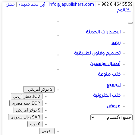
4645559 6 
|
info@japublishers.com
|
أين تجد كتبنا؟
|
حمل
تالوج
الاصدارات الحديثة
ريادة
تصميم وفنون تطبيقية
أطفال ويافعين
كتب منوعة
الجميع
$ دولار أمريكي
كتب الكترونية
JOD دينار أردني
EGP جنيه مصرى‎
عروض
$ دولار أمريكي
SAR ريال سعودي
€ يورو
عربي