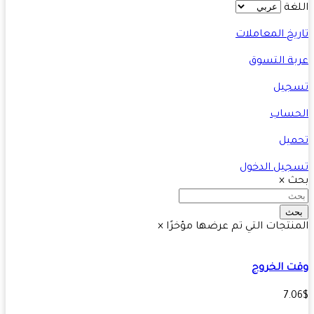
غة
يخ المعاملات
ة التسوق
جيل
حساب
يل
يل الدخول
ث
×
ث
نتجات التي تم عرضها مؤخرًا
×
 الخروج
7.