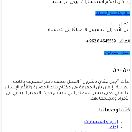
 كان لديكم استفسارات, يرجى مراسلتنا
ر هنا لمراسلتنا
ل بنـــا
أحد إلى الخميس 9 صباحًا إلى 5 مساءً
4645559 6 962 +
 الكتالوج
 نحن
ت ‘‘جبل عمَّان ناشرون’’ العمل بصفة ناشر للمعرفة باللغة
ربية بإيمان بأن المعرفة هي مفتاح بناء الحضارة وتقدُّم الإنسان.
 فهي تعنى بنشر المصادر التي تهتمُّ بإحداث التغيير الإيجابي في
فراد ومجتمعاتهم.
نا وخدماتنا
إدارة و استشارات
أطفال