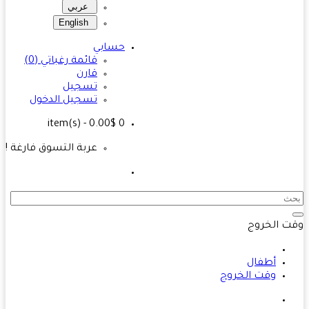
عربي
English
حسابي
قائمة رغباتي (0)
قارن
تسجيل
تسجيل الدخول
- 0.00$
item(s)
0
عربة التسوق فارغة !
 الخروج
أطفال
وقت الخروج