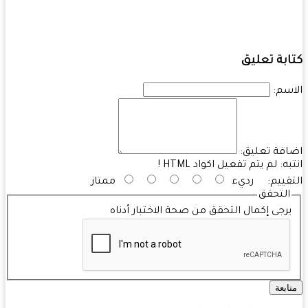
بة تعليق
سم:
فة تعليق:
به:
لم يتم تفعيل اكواد HTML !
قييم:
رديء
ممتاز
التحقق
رجى إكمال التحقق من صحة الاختبار أدناه
ابعة