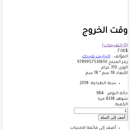
ت الخروج
7.
ؤلف :
اليزابيث ڤيردك
 المنتج
9789957539610
زن
310
غرام
بعاد
18 سم * 18 سم
سنة الطباعة:
2018
ة التوفر :
984
هد
8338 مرة
مية:
أضف إلى قائمة الامنيات