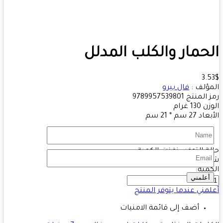
حمار والكلب المدلل
3.
ؤلف :
فال بيرو
 المنتج
9789957539801
زن
130
غرام
بعاد
27 سم * 21 سم
سنة الطباعة:
2018
ة التوفر :
نفذت الكمية
هد
6441 مرة
مية:
أعلمني
مني عندما يتوفر المنتج
أضف إلى قائمة الامنيات