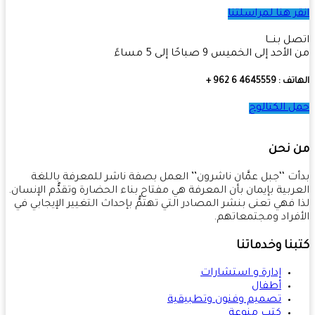
ر هنا لمراسلتنا
ل بنـــا
أحد إلى الخميس 9 صباحًا إلى 5 مساءً
4645559 6 962 +
 الكتالوج
 نحن
ت ‘‘جبل عمَّان ناشرون’’ العمل بصفة ناشر للمعرفة باللغة
ربية بإيمان بأن المعرفة هي مفتاح بناء الحضارة وتقدُّم الإنسان.
 فهي تعنى بنشر المصادر التي تهتمُّ بإحداث التغيير الإيجابي في
فراد ومجتمعاتهم.
نا وخدماتنا
إدارة و استشارات
أطفال
تصميم وفنون وتطبيقية
كتب منوعة