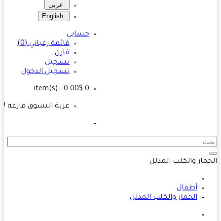
عربي
English
حسابي
قائمة رغباتي (0)
قارن
تسجيل
تسجيل الدخول
- 0.00$
item(s)
0
عربة التسوق فارغة !
مار والكلب المدلل
أطفال
الحمار والكلب المدلل