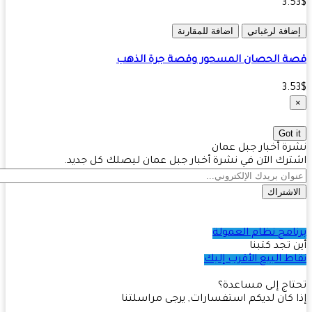
3.
افة لرغباتي
اضافة للمقارنة
 الحصان المسحور وقصة جرة الذهب
3.
Got 
ة أخبار جبل عمان
رك الآن في نشرة أخبار جبل عمان ليصلك كل جديد.
اشتراك
امج نظام العمولة
 تجد كتبنا
ط البيع الأقرب إليك
اج إلى مساعدة؟
 كان لديكم استفسارات, يرجى مراسلتنا