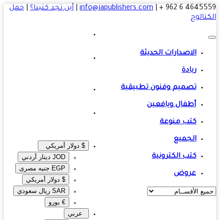
4645559 6 
|
info@japublishers.com
|
أين تجد كتبنا؟
|
حمل
تالوج
الاصدارات الحديثة
ريادة
تصميم وفنون تطبيقية
أطفال ويافعين
كتب منوعة
الجميع
$ دولار أمريكي
كتب الكترونية
JOD دينار أردني
EGP جنيه مصرى‎
عروض
$ دولار أمريكي
SAR ريال سعودي
€ يورو
عربي