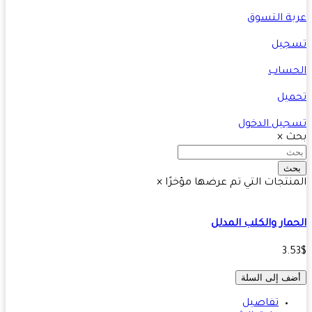
ة التسوق
جيل
حساب
يل
يل الدخول
ث
×
ث
نتجات التي تم عرضها مؤخرًا
×
مار والكلب المدلل
3.
ف إلى السلة
تفاصيل