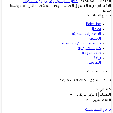
لمات المفتاحية :
حكايات ايسوب
فال بيرو
7 سنوات
قسام
عربة التسوق
الحساب
بحث
المنتجات التي تم عرضها
رًا
ع الفئات
×
Palestine
أطفال
الاصدارات الحديثة
الجميع
تصميم وفنون تطبيقية
كتب الكترونية
كتب منوعة
ريادة
العروض
ة التسوق
×
 التسوق الخاصة بك فارغة!
ابي
×
ملة
غة
يخ المعاملات