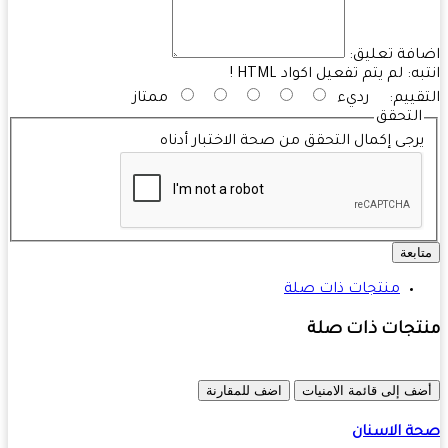
فة تعليق:
به:
لم يتم تفعيل اكواد HTML !
قييم:
رديء
ممتاز
التحقق
رجى إكمال التحقق من صحة الاختبار أدناه
ابعة
منتجات ذات صلة
تجات ذات صلة
ف إلى قائمة الامنيات
اضف للمقارنة
 الاسنان