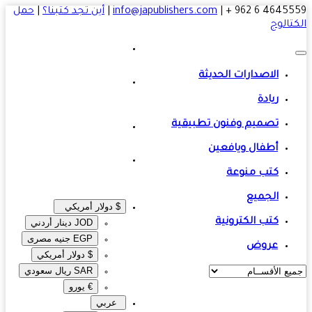
4645559 6 
|
info@japublishers.com
|
أين تجد كتبنا؟
|
حمل
تالوج
الاصدارات الحديثة
ريادة
تصميم وفنون تطبيقية
أطفال ويافعين
كتب منوعة
الجميع
$ دولار أمريكي
كتب الكترونية
JOD دينار أردني
EGP جنيه مصرى‎
عروض
$ دولار أمريكي
SAR ريال سعودي
€ يورو
عربي