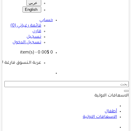
عربي
English
حسابي
قائمة رغباتي (0)
قارن
تسجيل
تسجيل الدخول
- 0.00$
item(s)
0
عربة التسوق فارغة !
سعافات الاولية
أطفال
الاسعافات الاولية