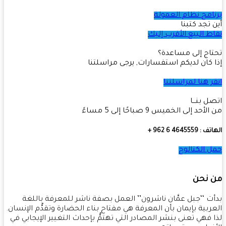
امج نظام العمولة
 تجد كتبنا
ط البيع الأقرب إليك
اج إلى مساعدة؟
 كان لديكم استفسارات, يرجى مراسلتنا
ر هنا لمراسلتنا
ل بنـــا
أحد إلى الخميس 9 صباحًا إلى 5 مساءً
4645559 6 962 +
 الكتالوج
 نحن
ت ‘‘جبل عمَّان ناشرون’’ العمل بصفة ناشر للمعرفة باللغة
ربية بإيمان بأن المعرفة هي مفتاح بناء الحضارة وتقدُّم الإنسان.
 فهي تعنى بنشر المصادر التي تهتمُّ بإحداث التغيير الإيجابي في