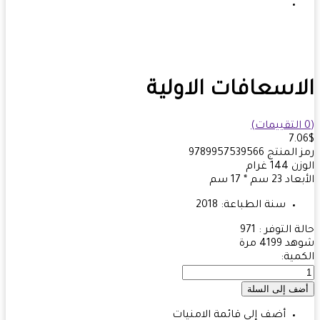
اسعافات الاولية
7.
 المنتج
9789957539566
زن
144
غرام
بعاد
23 سم * 17 سم
سنة الطباعة:
2018
ة التوفر :
971
هد
4199 مرة
مية:
أضف إلى قائمة الامنيات