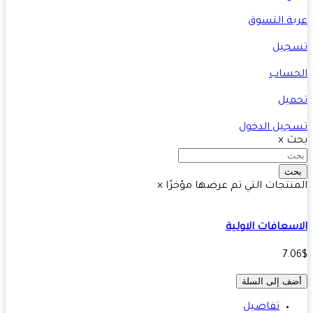
ة التسوق
جيل
حساب
يل
يل الدخول
ث
×
ث
نتجات التي تم عرضها مؤخرًا
×
سعافات الاولية
7.
ف إلى السلة
تفاصيل