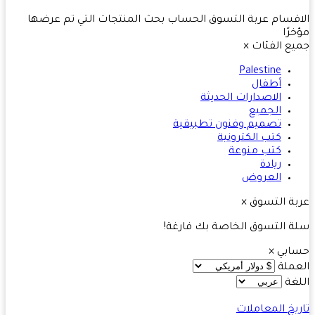
قسام
عربة التسوق
الحساب
بحث
المنتجات التي تم عرضها
رًا
ع الفئات
×
Palestine
أطفال
الاصدارات الحديثة
الجميع
تصميم وفنون تطبيقية
كتب الكترونية
كتب منوعة
ريادة
العروض
ة التسوق
×
 التسوق الخاصة بك فارغة!
ابي
×
ملة
غة
يخ المعاملات