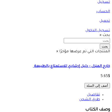
تسجيل
الحساب
تحميل
تسجيل الدخول
بحث
×
بحث
المنتجات التي تم عرضها مؤخرًا
×
خارج المنزل – دليل إرشادي للاستمتاع ‏بالطبيعة ‏
5.65$
أضف إلى السلة
تفاصيل
طرق الشحن
وصف الكتاب