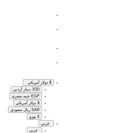
$ دولار أمريكي
JOD دينار أردني
EGP جنيه مصرى‎
$ دولار أمريكي
SAR ريال سعودي
€ يورو
عربي
عربي