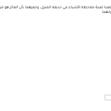
يلعبا لعبةَ ملاحظة الأشياء في حديقة المنزل، وحفزهما بأن الفائز ه
ولهما.