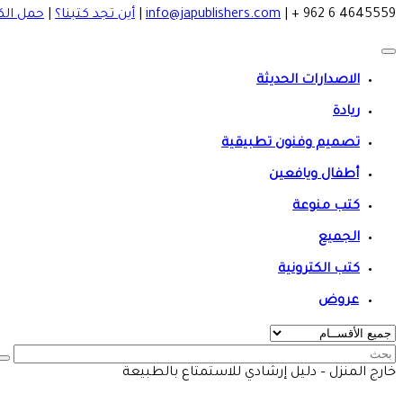
4645559 6 962 +
|
info@japublishers.com
|
أين تجد كتبنا؟
|
حمل الك
الاصدارات الحديثة
ريادة
تصميم وفنون تطبيقية
أطفال ويافعين
كتب منوعة
الجميع
كتب الكترونية
عروض
خارج المنزل – دليل إرشادي للاستمتاع ‏بالطبيعة ‏