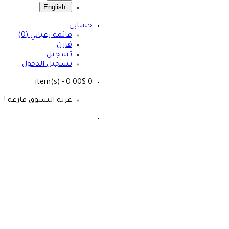
English
حسابي
قائمة رغباتي (0)
قارن
تسجيل
تسجيل الدخول
- 0.00$
item(s)
0
عربة التسوق فارغة !