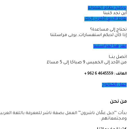
برنامج نظام العمولة
أين تجد كتبنا
نقاط البيع الأقرب إليك
تحتاج إلى مساعدة؟
إذا كان لديكم استفسارات, يرجى مراسلتنا
انقر هنا لمراسلتنا
اتصل بنـــا
من الأحد إلى الخميس 9 صباحًا إلى 5 مساءً
الهاتف : 4645559 6 962 +
حمل الكتالوج
من نحن
بدأت ‘‘جبل عمَّان ناشرون’’ العمل بصفة ناشر للمعرفة باللغة العربية ب
ومجتمعاتهم.