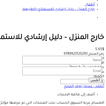
أطفال
خارج المنزل – دليل إرشادي للاستمتاع ‏بالطبيعة ‏
خارج المنزل – دليل إرشادي للاستمتا
5.65$
رمز المنتج
9789923120293‎
الوزن
145
غرام
الأبعاد
23 سم * 18 سم
حالة التوفر :
2 - 3 Days
شوهد
4462 مرة
الكمية:
أعلمني
أعلمني عندما يتوفر المنتج
أضف إلى قائمة الامنيات
الاقسام
عربة التسوق
الحساب
بحث
المنتجات التي تم عرضها مؤخرًا