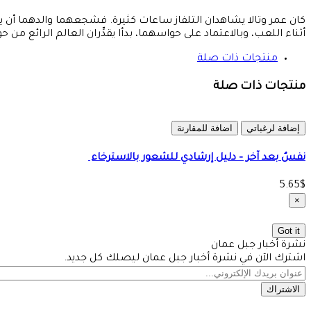
كان عمر وتالا يشاهدان التلفاز ساعات كثيرة. فشجعهما والدهما أن 
أثناء اللعب، وبالاعتماد على حواسهما، بدأا يقدِّران العالم الرائع من ح
منتجات ذات صلة
منتجات ذات صلة
إضافة لرغباتي
اضافة للمقارنة
نفسٌ بعد آخر – دليل إرشادي للشعور بالاسترخاء ‏
5.65$
×
Got it
نشرة أخبار جبل عمان
اشترك الآن في نشرة أخبار جبل عمان ليصلك كل جديد.
الاشتراك