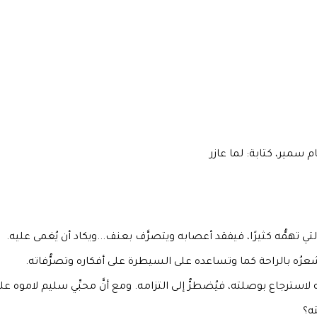
 سمير، كتابة: لما عازر
تي تهمُّه كثيرًا، فيفقد أعصابه ويتصرَّف بعنف...ويكاد أن يُغمى عليه.
تشعرُه بالراحة كما وتساعده على السيطرة على أفكاره وتصرُّفاته.
 لاسترجاع بوصلته، فيُضطرُّ إلى التزامه. ومع أنَّ محبِّي سليم لاموه على
ه؟