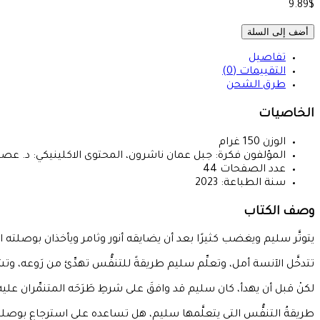
9.89$
أضف إلى السلة
تفاصيل
التقييمات (0)
طرق الشحن
الخاصيات
الوزن
150
غرام
المؤلفون
فكرة: جبل عمان ناشرون، المحتوى الاكلينيكي: د. عصام
عدد الصفحات
44
سنة الطباعة:
2023
وصف الكتاب
يتوتَّر سليم ويغضب كثيرًا بعد أن يضايقه أنور وثامر ويأخذان بوصلته ال
تتدخَّل الآنسة أمل، وتعلِّم سليم طريقةً للتنفُّس تهدِّئ من رَوعه، و
لكنْ قبل أن يهدأ، كان سليم قد وافقَ على شرطِ طَرَحَه المتنمِّران عليه
طريقةُ التنفُّس التي يتعلَّمها سليم، هل تساعده على استرجاع بوصلت