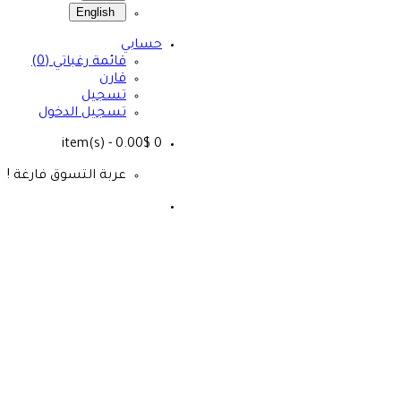
English
حسابي
قائمة رغباتي (0)
قارن
تسجيل
تسجيل الدخول
- 0.00$
item(s)
0
عربة التسوق فارغة !