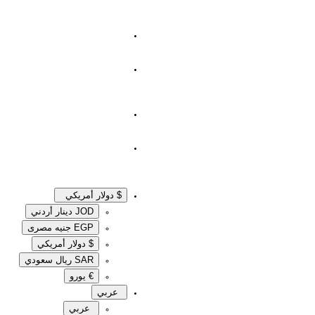
$ دولار أمريكي
JOD دينار أردني
EGP جنيه مصرى‎
$ دولار أمريكي
SAR ريال سعودي
€ يورو
عربي
عربي