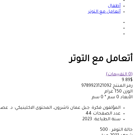
أطفال
أتعامل مع التوتر
أتعامل مع التوتر
(0 التقييمات)
9.89$
رمز المنتج
9789923121092
الوزن
150
غرام
الأبعاد
0 سم * 0 سم
المؤلفون
فكرة: جبل عمان ناشرون، المحتوى الاكلينيكي: د. عصام
عدد الصفحات
44
سنة الطباعة:
2023
حالة التوفر :
500