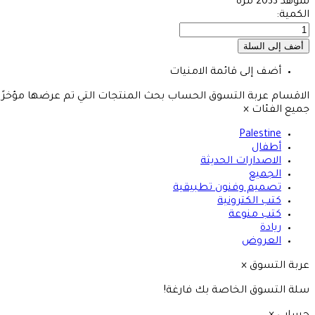
شوهد
2033 مرة
الكمية:
أضف إلى قائمة الامنيات
الاقسام
عربة التسوق
الحساب
بحث
المنتجات التي تم عرضها مؤخرًا
جميع الفئات
×
Palestine
أطفال
الاصدارات الحديثة
الجميع
تصميم وفنون تطبيقية
كتب الكترونية
كتب منوعة
ريادة
العروض
عربة التسوق
×
سلة التسوق الخاصة بك فارغة!