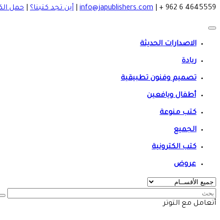
4645559 6 962 +
|
info@japublishers.com
|
أين تجد كتبنا؟
|
حمل الك
الاصدارات الحديثة
ريادة
تصميم وفنون تطبيقية
أطفال ويافعين
كتب منوعة
الجميع
كتب الكترونية
عروض
أتعامل مع التوتر