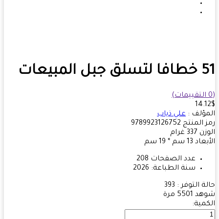
ل المبيعات
14.
ؤلف :
علي ذياب
 المنتج
9789923126752
زن
337
غرام
بعاد
13 سم * 19 سم
عدد الصفحات
208
سنة الطباعة:
2026
ة التوفر :
393
هد
5501 مرة
مية: