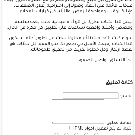
ا من الفرق بين البيع والشراء، وفهم دوافع الشراء، مرورا ببناء
قات قائمة على الثقة، وصولا إلى احترافية إغلاق الصفقات،
ارة الوقت، ومواجهة الرفض، والتأثير في قرارات العملاء.
 هذا الكتاب نظريا، بل هو أداة ميدانية تقدم بلغة سلسة،
ص وأمثلة واقعية تساعدك على تطبيق كل فكرة في الحال.
ء كنت بائعا مبتدئا أم محترفا يبحث عن تطوير أدائه، سيكون
 الكتاب رفيقك الأمثل في صعودك نحو القمة. كل خطّاف هو
ة ارتكاز، وكل خطوة تقربك من تحقيق طموحاتك.
أ التسلق...واصل الصعود.
بة تعليق
سم:
فة تعليق:
به:
لم يتم تفعيل اكواد HTML !