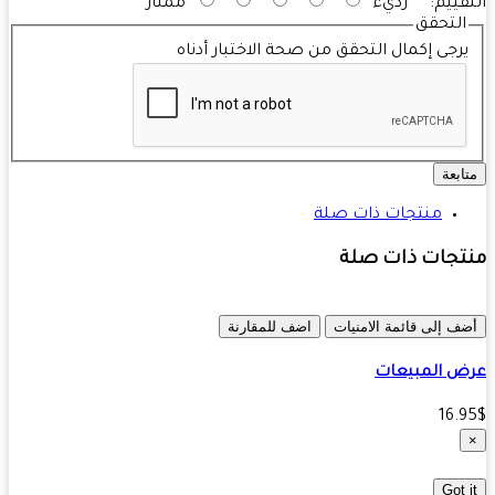
قييم:
رديء
ممتاز
التحقق
رجى إكمال التحقق من صحة الاختبار أدناه
ابعة
منتجات ذات صلة
تجات ذات صلة
ف إلى قائمة الامنيات
اضف للمقارنة
 المبيعات
16.
Got 