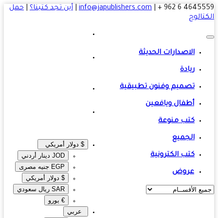
4645559 6 
|
info@japublishers.com
|
أين تجد كتبنا؟
|
حمل
تالوج
الاصدارات الحديثة
ريادة
تصميم وفنون تطبيقية
أطفال ويافعين
كتب منوعة
الجميع
$ دولار أمريكي
كتب الكترونية
JOD دينار أردني
EGP جنيه مصرى‎
عروض
$ دولار أمريكي
SAR ريال سعودي
€ يورو
عربي