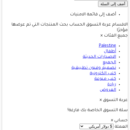
أضف إلى قائمة الامنيات
قسام
عربة التسوق
الحساب
بحث
المنتجات التي تم عرضها
رًا
ع الفئات
×
Palestine
أطفال
الاصدارات الحديثة
الجميع
تصميم وفنون تطبيقية
كتب الكترونية
كتب منوعة
ريادة
العروض
ة التسوق
×
 التسوق الخاصة بك فارغة!
ابي
×
ملة