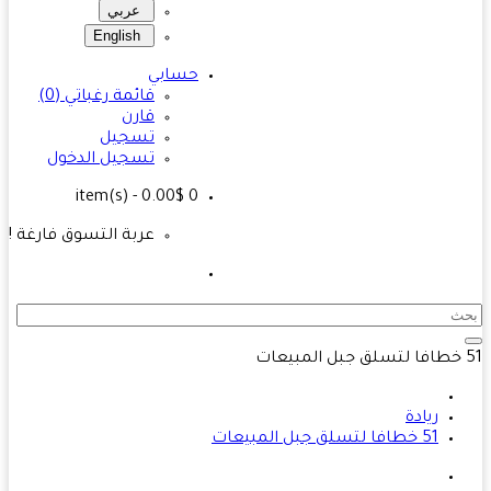
عربي
English
حسابي
قائمة رغباتي (0)
قارن
تسجيل
تسجيل الدخول
- 0.00$
item(s)
0
عربة التسوق فارغة !
ريادة
51 خطافا لتسلق جبل المبيعات