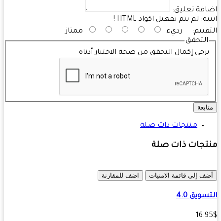
فة تعليق:
به:
لم يتم تفعيل اكواد HTML !
قييم:
رديء
ممتاز
التحقق
رجى إكمال التحقق من صحة الاختبار أدناه
ابعة
منتجات ذات صلة
تجات ذات صلة
ف إلى قائمة الامنيات
اضف للمقارنة
ويق 4.0‏
16.