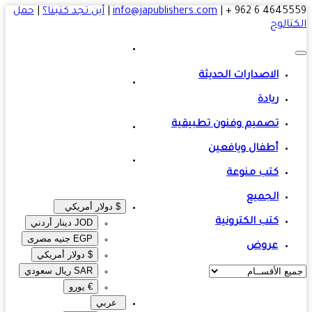
4645559 6 
|
info@japublishers.com
|
أين تجد كتبنا؟
|
حمل
تالوج
الاصدارات الحديثة
ريادة
تصميم وفنون تطبيقية
أطفال ويافعين
كتب منوعة
الجميع
$ دولار أمريكي
كتب الكترونية
JOD دينار أردني
EGP جنيه مصرى‎
عروض
$ دولار أمريكي
SAR ريال سعودي
€ يورو
عربي