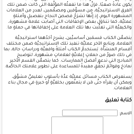
ن عادةً صعبًا، فإنَّ هذا ما تفعلُه المؤلِّفة التي كانت ضمن تلك
رق الاستراتيجيَّة، من مسوِّقين ومصمِّمين، لعددٍ من العلامات
شهورة اليوم، إذ إنَّها تشرَحُ قصصَ النجاح بتفصيلٍ وأمثلةٍ
يَّة، كما تتناوَل بعض الإخفاقات التي أصابت علامة مشهورة،
كيفيَّة التي تغلَّبت بها تلك العلامة على إخفاقاتها في حملةٍ ما.
مَّن الكتاب قسمَين أساسيَّين، يشرح أحَدُهما استراتيجيَّة
لامة، ويتابع الآخر عمليَّة تنفيذ تلك الاستراتيجيَّة ضمن مختلف
ام المنشأة. يَستخدمُ الكتاب أمثلةً واقعيَّة ودراساتِ حالة، بما
ذلك صورٌ من حملاتٍ إعلانيَّةٍ لعلاماتٍ مشهورة، لتوضيح
بادئ التي تدعم أفضلَ الممارسات. كما يتضمَّن القسم الأخير
ذجَ وقوائمَ تحقُّقٍ مفيدةً للمساعدة على تطوير علامتك الخاصَّة.
عرض الكتاب مسائل عمليَّة عدَّة بأسلوبٍ تعليميٍّ مشوِّق،
كن أن يقرأه حتَّى مَن لا يتمتَّعون بخلفيَّةٍ أو خبرةٍ في مجال بناء
لامات.
بة تعليق
سم: