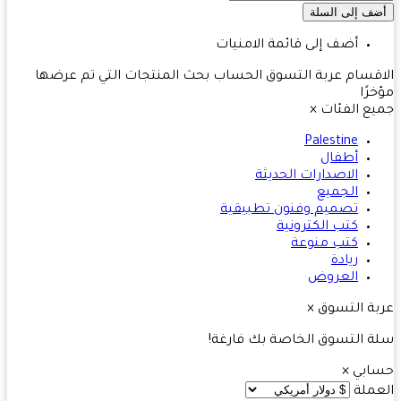
أضف إلى قائمة الامنيات
قسام
عربة التسوق
الحساب
بحث
المنتجات التي تم عرضها
رًا
ع الفئات
×
Palestine
أطفال
الاصدارات الحديثة
الجميع
تصميم وفنون تطبيقية
كتب الكترونية
كتب منوعة
ريادة
العروض
ة التسوق
×
 التسوق الخاصة بك فارغة!
ابي
×
ملة