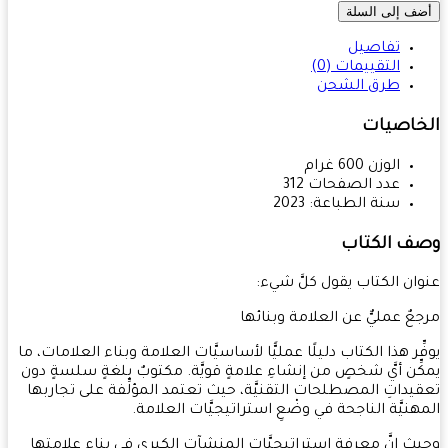
ف إلى السلة
تفاصيل
التقييمات (0)
طرق الشحن
خاصيات
الوزن
600
غرام
عدد الصفحات
312
سنة الطباعة:
2023
ف الكتاب
ان الكتاب يقول كلَّ شيء:
عٌ عمليٌّ عن العلامة وبنائها
ِّر هذا الكتاب دليلًا عمليًّا لأساسيَّات العلامة وبناء العلامات، ما
ِّن أيَّ شخصٍ من إنشاءِ علامةٍ قويَّة. مكتوبٌ بلغةٍ سلسةٍ دون
يداتِ المصطلحات التقنيَّة، حيث تعتمد المؤلِّفة على تجاربها
هنيَّة الناجحة في وضْعِ استراتيجيَّات العلامة.
ث إنَّ معرفة استراتيجيَّات المنشآت الكبرى في بناء علامتها