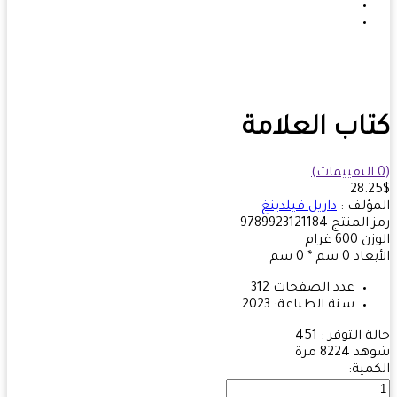
اب العلامة
28.
ؤلف :
داريل فيلدينغ
 المنتج
9789923121184
زن
600
غرام
بعاد
0 سم * 0 سم
عدد الصفحات
312
سنة الطباعة:
2023
ة التوفر :
451
هد
8224 مرة
مية: