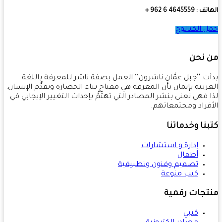
4645559 6 962 +
 الكتالوج
 نحن
ت ‘‘جبل عمَّان ناشرون’’ العمل بصفة ناشر للمعرفة باللغة
ربية بإيمان بأن المعرفة هي مفتاح بناء الحضارة وتقدُّم الإنسان.
 فهي تعنى بنشر المصادر التي تهتمُّ بإحداث التغيير الإيجابي في
فراد ومجتمعاتهم.
نا وخدماتنا
إدارة و استشارات
أطفال
تصميم وفنون وتطبيقية
كتب منوعة
تجات رقمية
كتبي