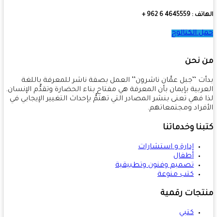
4645559 6 962 +
 الكتالوج
 نحن
ت ‘‘جبل عمَّان ناشرون’’ العمل بصفة ناشر للمعرفة باللغة
ربية بإيمان بأن المعرفة هي مفتاح بناء الحضارة وتقدُّم الإنسان.
 فهي تعنى بنشر المصادر التي تهتمُّ بإحداث التغيير الإيجابي في
فراد ومجتمعاتهم.
نا وخدماتنا
إدارة و استشارات
أطفال
تصميم وفنون وتطبيقية
كتب منوعة
تجات رقمية
كتبي