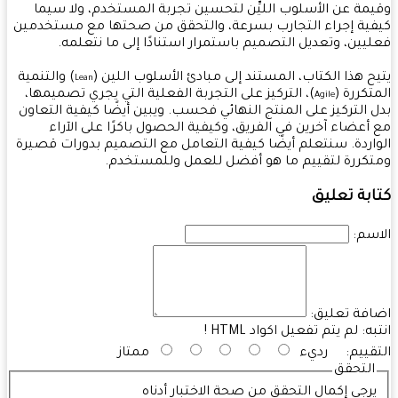
مة عن الأسلوب الليِّن لتحسين تجربة المستخدم، ولا سيما
ية إجراء التجارب بسرعة، والتحقق من صحتها مع مستخدمين
يين، وتعديل التصميم باستمرار استنادًا إلى ما نتعلمه.
ح هذا الكتاب، المستند إلى مبادئ الأسلوب اللين (
) والتنمية
Lean
تكررة (
)، التركيز على التجربة الفعلية التي يجري تصميمها،
Agile
 التركيز على المنتج النهائي فحسب. ويبين أيضًا كيفية التعاون
أعضاء آخرين في الفريق، وكيفية الحصول باكرًا على الآراء
اردة. سنتعلم أيضًا كيفية التعامل مع التصميم بدورات قصيرة
كررة لتقييم ما هو أفضل للعمل وللمستخدم.
بة تعليق
سم:
فة تعليق:
به:
لم يتم تفعيل اكواد HTML !
قييم:
رديء
ممتاز
التحقق
رجى إكمال التحقق من صحة الاختبار أدناه