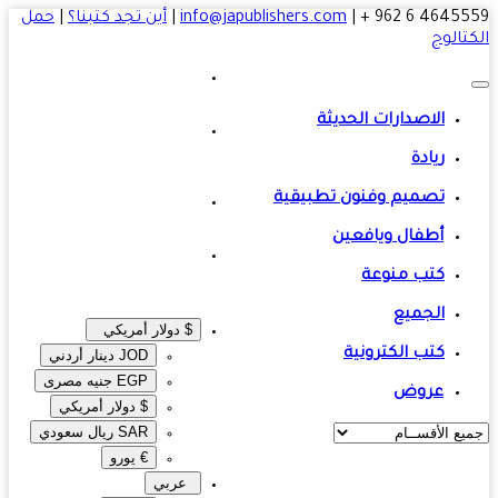
4645559 6 
|
info@japublishers.com
|
أين تجد كتبنا؟
|
حمل
تالوج
الاصدارات الحديثة
ريادة
تصميم وفنون تطبيقية
أطفال ويافعين
كتب منوعة
الجميع
$ دولار أمريكي
كتب الكترونية
JOD دينار أردني
EGP جنيه مصرى‎
عروض
$ دولار أمريكي
SAR ريال سعودي
€ يورو
عربي