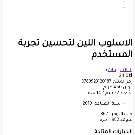
اسلوب اللين لتحسين تجربة
لمستخدم
24.
 المنتج
9789923120187
زن
450
غرام
بعاد
22 سم * 14 سم
سنة الطباعة:
2019
ة التوفر :
862
هد
11982 مرة
يارات المتاحة: